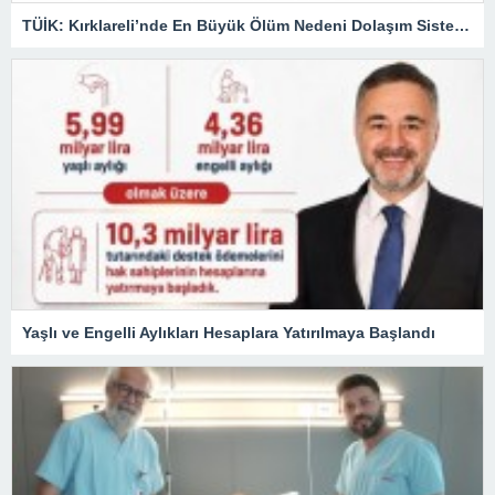
TÜİK: Kırklareli’nde En Büyük Ölüm Nedeni Dolaşım Sistemi Hastalıkları
Yaşlı ve Engelli Aylıkları Hesaplara Yatırılmaya Başlandı