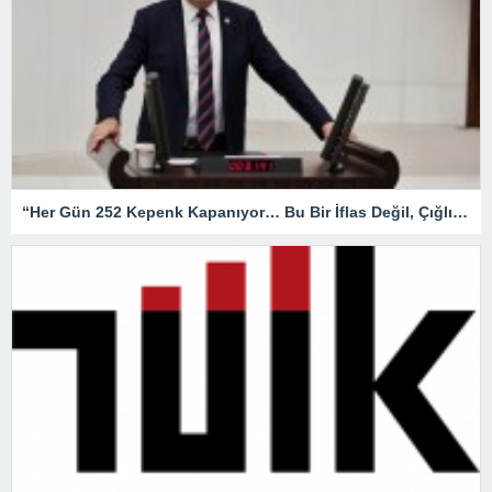
“Her Gün 252 Kepenk Kapanıyor… Bu Bir İflas Değil, Çığlıktır!”