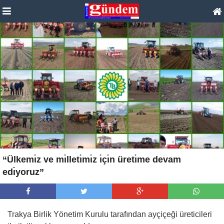
“Ülkemı̇z ve mı̇lletı̇mı̇z ı̇çı̇n üretı̇me devam
edı̇yoruz”
Trakya Birlik Yönetim Kurulu tarafından ayçiçeği üreticileri