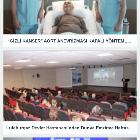
“GİZLİ KANSER” AORT ANEVRİZMASI KAPALI YÖNTEMLE TEDAVİ EDİLDİ
Lüleburgaz Devlet Hastanesi’nden Dünya Emzirme Haftası Katılımı