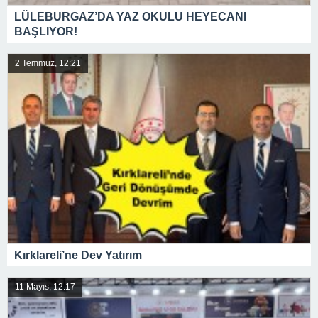
LÜLEBURGAZ’DA YAZ OKULU HEYECANI
BAŞLIYOR!
2 Temmuz, 12:21
Kırklareli’ne Dev Yatırım
11 Mayıs, 12:17