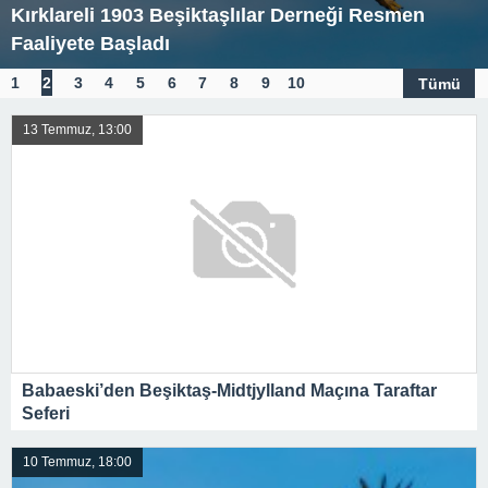
DEV KULÜPLER GENÇ YETENEKLERİN
PEŞİNDE.
1
2
3
4
5
6
7
8
9
10
Tümü
13 Temmuz, 13:00
Babaeski’den Beşiktaş-Midtjylland Maçına Taraftar
Seferi
10 Temmuz, 18:00