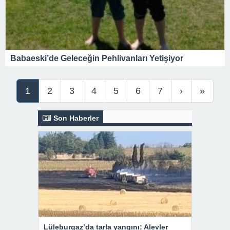
Babaeski’de Geleceğin Pehlivanları Yetişiyor
1
2
3
4
5
6
7
›
»
Son Haberler
Lüleburgaz’da tarla yangını: Alevler