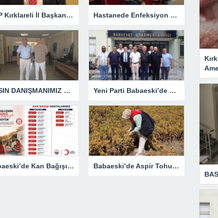
CHP Kırklareli İl Başkanlığına Özgür Kaya Görevlendirildi
Hastanede Enfeksiyon Kontrolü Masaya Yatırıldı
Kırk
Amel
BASIN DANIŞMANIMIZ DEĞİLDİR!
Yeni Parti Babaeski’de Resmen Kuruldu
Babaeski’de Kan Bağışı Seferberliği Başlıyor: Tarihler Belli Oldu
Babaeski’de Aspir Tohumu Sahasında Kritik İnceleme
BAS