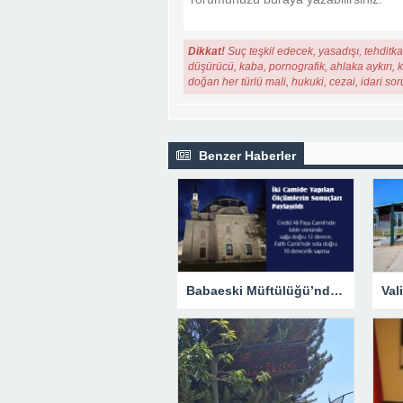
Dikkat!
Suç teşkil edecek, yasadışı, tehditkar
düşürücü, kaba, pornografik, ahlaka aykırı, ki
doğan her türlü mali, hukuki, cezai, idari so
Benzer Haberler
Babaeski Müftülüğü’nden Kıble Tartışmalarına Resmi Yanıt