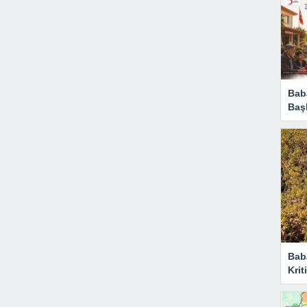
Baba
Başl
Bab
Krit