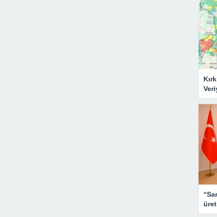
Kırk
Veri
“San
üret