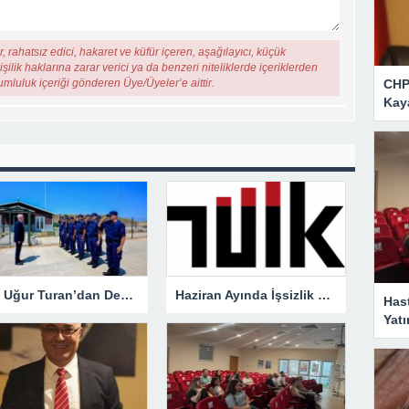
, rahatsız edici, hakaret ve küfür içeren, aşağılayıcı, küçük
şilik haklarına zarar verici ya da benzeri niteliklerde içeriklerden
rumluluk içeriği gönderen Üye/Üyeler’e aittir.
CHP 
Kaya
Vali Uğur Turan’dan Demirköy’de Sahil Güvenlik Ziyareti
Haziran Ayında İşsizlik Geriledi: Oran Yüzde 7,6’ya Düştü
Has
Yatı