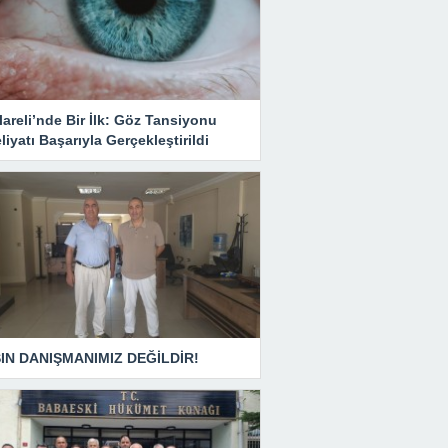
lareli’nde Bir İlk: Göz Tansiyonu
iyatı Başarıyla Gerçekleştirildi
IN DANIŞMANIMIZ DEĞİLDİR!