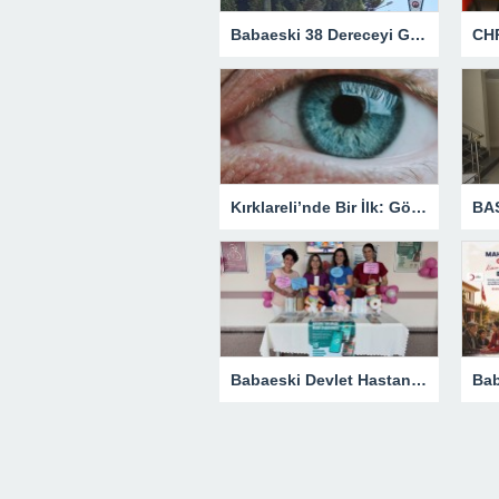
Babaeski 38 Dereceyi Gördü! Kavurucu Sıcaklar Etkisini Artırıyor
Kırklareli’nde Bir İlk: Göz Tansiyonu Ameliyatı Başarıyla Gerçekleştirildi
Babaeski Devlet Hastanesi’nde Dünya Emzirme Haftası Farkındalığı