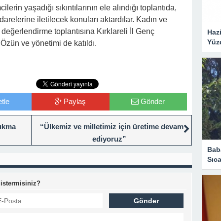
lerin yaşadığı sıkıntılarının ele alındığı toplantıda,
idarelerine iletilecek konuları aktardılar. Kadın ve
 değerlendirme toplantısına Kırklareli İl Genç
Hazi
Yüz
Özün ve yönetimi de katıldı.
tle
Paylaş
Gönder
çıkma
“Ülkemı̇z ve mı̇lletı̇mı̇z ı̇çı̇n üretı̇me devam
edı̇yoruz”
Bab
Sıca
 istermisiniz?