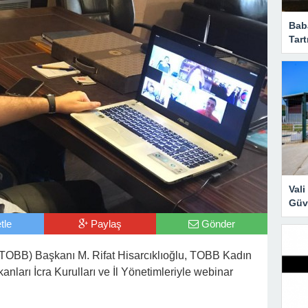
Bab
Tart
Val
Güve
tle
Paylaş
Gönder
 (TOBB) Başkanı M. Rifat Hisarcıklıoğlu, TOBB Kadın
anları İcra Kurulları ve İl Yönetimleriyle webinar