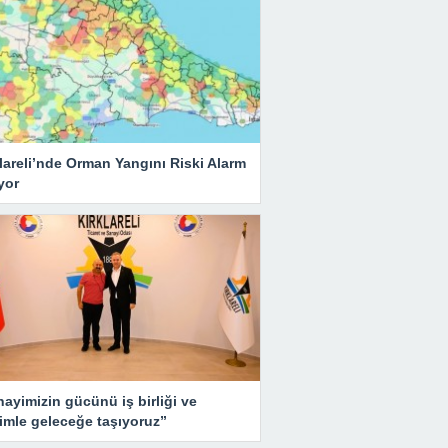
lareli’nde Orman Yangını Riski Alarm
yor
ayimizin gücünü iş birliği ve
imle geleceğe taşıyoruz”