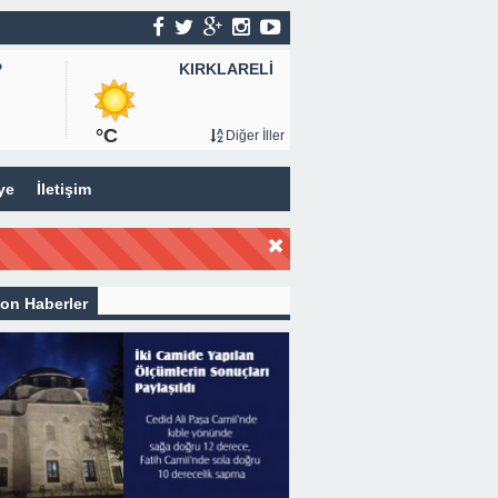
KIRKLARELİ
P
°C
Diğer İller
ye
İletişim
on Haberler