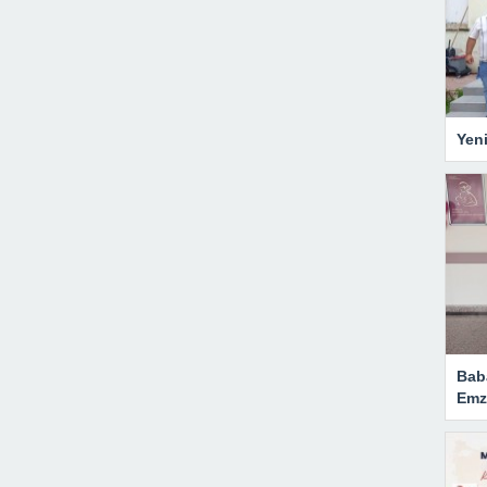
Yen
Bab
Emzi