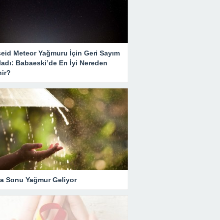
seid Meteor Yağmuru İçin Geri Sayım
ladı: Babaeski’de En İyi Nereden
nir?
ta Sonu Yağmur Geliyor