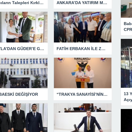
Arıcıların Talepleri Kırklareli’nde Masaya Yatırıldı
ANKARA’DA YATIRIM MESAİSİ
Bab
CPR
YAYLA’DAN GÜDER’E GEÇMiŞ OLSUN ZiYARETi
FATİH ERBAKAN İLE ZORTUL EDİRNE’DE BULUŞTU
13 Y
BAESKİ DEĞİŞİYOR
“TRAKYA SANAYİSİ’NİN GELECEĞİNİ DİJİTAL VE YEŞİL DÖNÜŞÜMLE BİRLİKTE ŞEKİLLENDİRECEĞİZ”
Açı