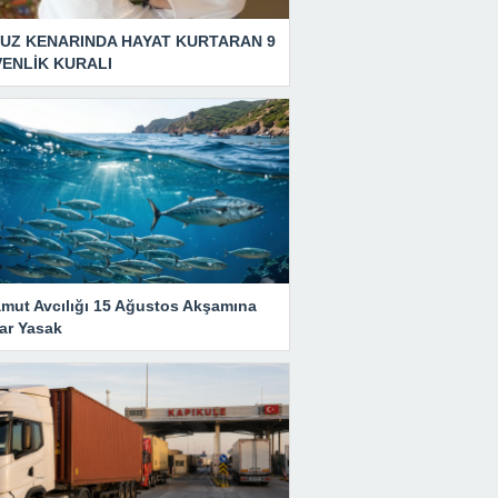
UZ KENARINDA HAYAT KURTARAN 9
ENLİK KURALI
amut Avcılığı 15 Ağustos Akşamına
ar Yasak