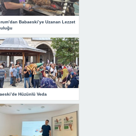
urum’dan Babaeski’ye Uzanan Lezzet
culuğu
aeski’de Hüzünlü Veda