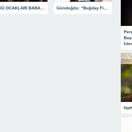
ÜLKÜ OCAKLARI BABAESKI İLÇE BAŞKANLIĞINA GÖKAY YALÇIN ATANDI
Gündoğdu: “Buğday Fiyatı Çiftçiyi Yok Sayıyor”
Per
Baş
İzle
Haf