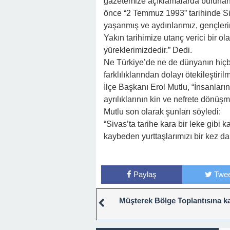
gazetemize açıklamalarda bulunan
önce “2 Temmuz 1993” tarihinde S
yaşanmış ve aydınlarımız, gençlerim
Yakın tarihimize utanç verici bir ol
yüreklerimizdedir.” Dedi.
Ne Türkiye’de ne de dünyanın hiçbi
farklılıklarından dolayı ötekileşti
İlçe Başkanı Erol Mutlu, “İnsanların
ayrılıklarının kin ve nefrete dönü
Mutlu son olarak şunları söyledi:
“Sivas’ta tarihe kara bir leke gib
kaybeden yurttaşlarımızı bir kez da
Paylaş
Twee
Müşterek Bölge Toplantısına ka