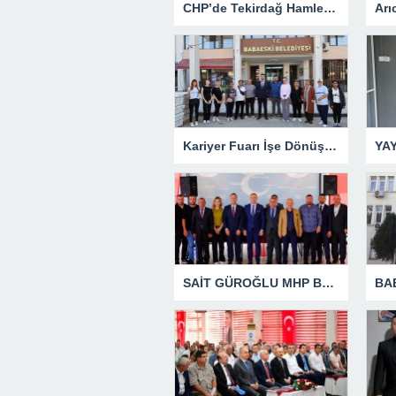
CHP’de Tekirdağ Hamlesi, Gözler Kırklareli’nde
Kariyer Fuarı İşe Dönüştü: İlk İstihdam Başladı
SAİT GÜROĞLU MHP BABAESKİ İLÇE BAŞKANLIĞINA YENiDEN SEÇiLDi
BA