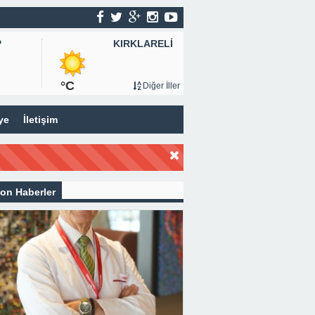
KIRKLARELİ
P
°C
Diğer İller
ye
İletişim
on Haberler