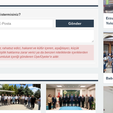
 istermisiniz?
Erz
Yol
, rahatsız edici, hakaret ve küfür içeren, aşağılayıcı, küçük
şilik haklarına zarar verici ya da benzeri niteliklerde içeriklerden
rumluluk içeriği gönderen Üye/Üyeler’e aittir.
Bab