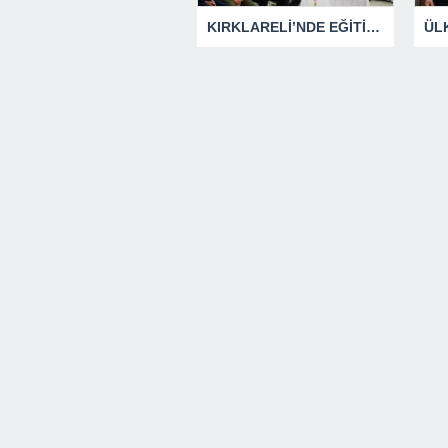
KIRKLARELİ’NDE EĞİTİM YATIRIMLARI MASAYA YATIRILDI