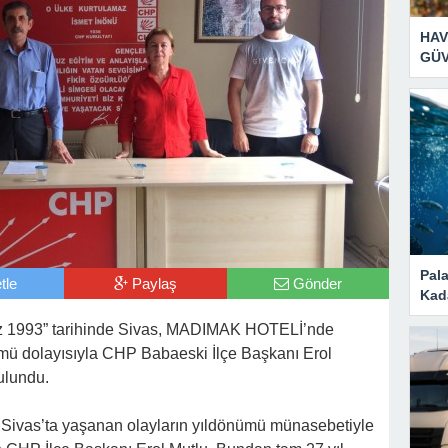
HAV
GÜV
Pal
tle
Paylaş
Gönder
Kad
z 1993” tarihinde Sivas, MADIMAK HOTELİ’nde
mü dolayısıyla CHP Babaeski İlçe Başkanı Erol
ulundu.
 Sivas’ta yaşanan olayların yıldönümü münasebetiyle