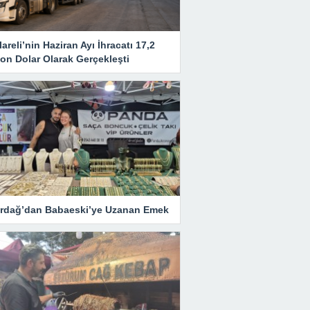
lareli’nin Haziran Ayı İhracatı 17,2
on Dolar Olarak Gerçekleşti
irdağ’dan Babaeski’ye Uzanan Emek