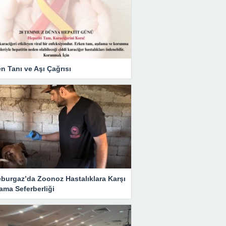
n Tanı ve Aşı Çağrısı
eburgaz’da Zoonoz Hastalıklara Karşı
ama Seferberliği