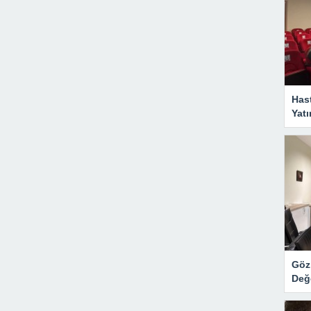
Has
Yatı
Göz 
Değ