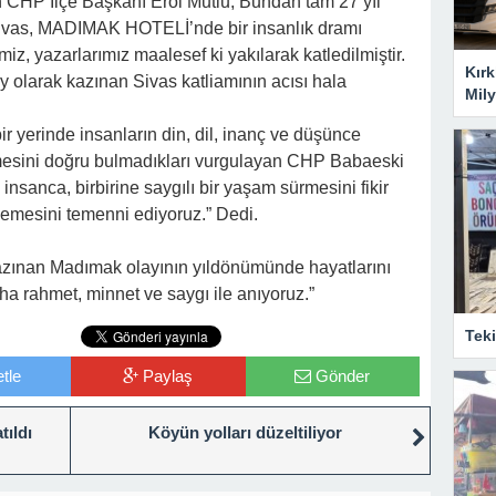
 CHP İlçe Başkanı Erol Mutlu, Bundan tam 27 yıl
ivas, MADIMAK HOTELİ’nde bir insanlık dramı
iz, yazarlarımız maalesef ki yakılarak katledilmiştir.
Kırk
ay olarak kazınan Sivas katliamının acısı hala
Mily
r yerinde insanların din, dil, inanç ve düşünce
rilmesini doğru bulmadıkları vurgulayan CHP Babaeski
 insanca, birbirine saygılı bir yaşam sürmesini fikir
şmemesini temenni ediyoruz.” Dedi.
i kazınan Madımak olayının yıldönümünde hayatlarını
ha rahmet, minnet ve saygı ile anıyoruz.”
Tek
tle
Paylaş
Gönder
tıldı
Köyün yolları düzeltiliyor