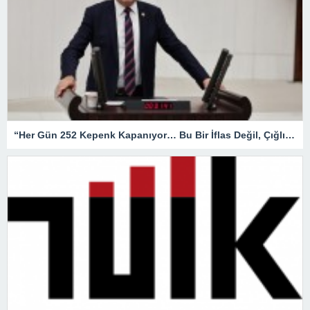
“Her Gün 252 Kepenk Kapanıyor… Bu Bir İflas Değil, Çığlıktır!”