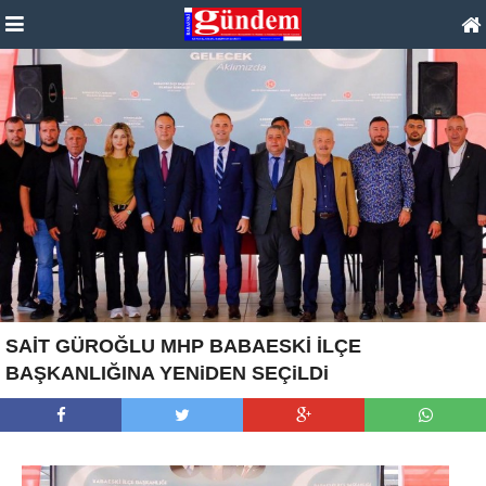
SAİT GÜROĞLU MHP BABAESKİ İLÇE
BAŞKANLIĞINA YENiDEN SEÇiLDi