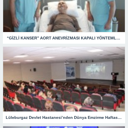
“GİZLİ KANSER” AORT ANEVRİZMASI KAPALI YÖNTEMLE TEDAVİ EDİLDİ
Lüleburgaz Devlet Hastanesi’nden Dünya Emzirme Haftası Katılımı