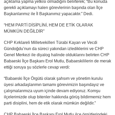
açıklama yapma yetkisi olmadığını belirterek; “Bu konuda
gerekli açıklamayı halen görevlerinin başında olan İlçe
Başkanlarımız ile İl Başkanımız yapacaktır.” Dedi.
“HEM PARTİ DİSİPLİNİ, HEM DE ETİK OLARAK
MÜMKÜN DEĞİLDİR”
CHP Kırklareli Milletvekilleri Türabi Kayan ve Vecdi
Gündoğdu’nun da süreci yakından izlediklerini ve CHP
Genel Merkezi ile diyalog halinde olduklarını belirten CHP
Babaeski İlçe Başkanı Erol Mutlu, Babaeskililerin de merak
ettiği soruya şu sözlerle cevap verdi:
“Babaeski İlçe Örgütü olarak şahsım ve yönetim kurulu
üyesi arkadaşlarımın tamamı görevimizin başındayız ve
çalışmalarımıza uyum içinde devam ediyoruz. Komşu
ilçelerimizde olup bitenler hakkında görüş bildirmemiz hem
parti disiplini, hem de etik olarak mümkün değildir.”
CHP Babaeski İlçe Başkanı Erol Mutlu ilçe örgütlerindeki