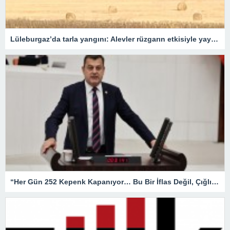
Lüleburgaz’da tarla yangını: Alevler rüzgarın etkisiyle yayıldı
“Her Gün 252 Kepenk Kapanıyor… Bu Bir İflas Değil, Çığlıktır!”