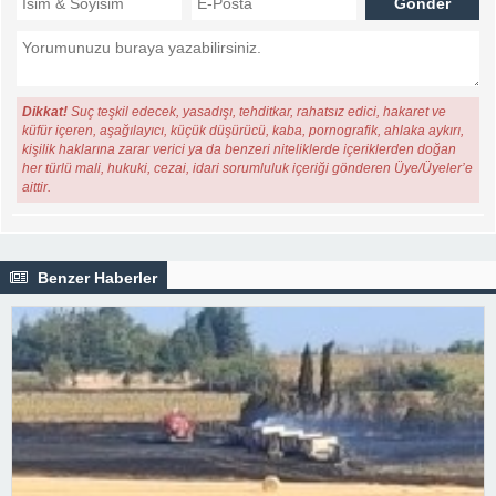
Dikkat!
Suç teşkil edecek, yasadışı, tehditkar, rahatsız edici, hakaret ve
küfür içeren, aşağılayıcı, küçük düşürücü, kaba, pornografik, ahlaka aykırı,
kişilik haklarına zarar verici ya da benzeri niteliklerde içeriklerden doğan
her türlü mali, hukuki, cezai, idari sorumluluk içeriği gönderen Üye/Üyeler’e
aittir.
Benzer Haberler