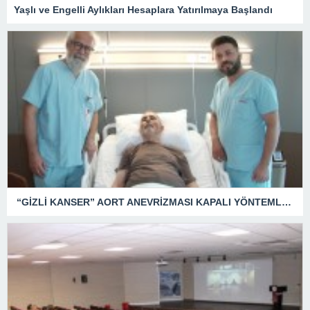
Yaşlı ve Engelli Aylıkları Hesaplara Yatırılmaya Başlandı
“GİZLİ KANSER” AORT ANEVRİZMASI KAPALI YÖNTEMLE TEDAVİ EDİLDİ