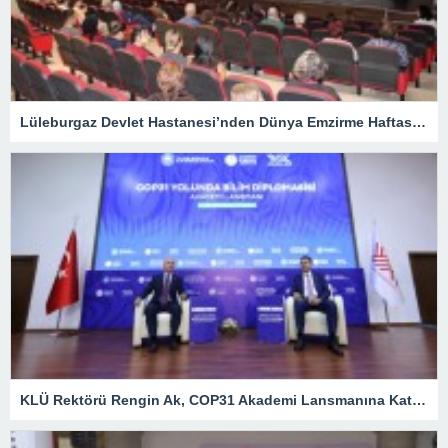
Lüleburgaz Devlet Hastanesi’nden Dünya Emzirme Haftası Katılımı
KLÜ Rektörü Rengin Ak, COP31 Akademi Lansmanına Katıldı