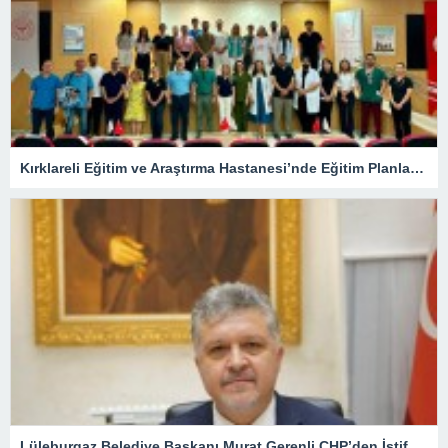
Kırklareli Eğitim ve Araştırma Hastanesi’nde Eğitim Planlaması Masaya Yatırıldı
Lüleburgaz Belediye Başkanı Murat Gerenli CHP’den İstifa Etti