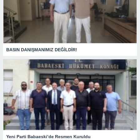
BASIN DANIŞMANIMIZ DEĞİLDİR!
Yeni Parti Babaeski’de Resmen Kuruldu