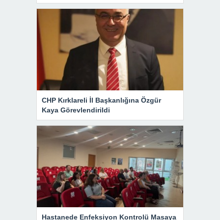
CHP Kırklareli İl Başkanlığına Özgür
Kaya Görevlendirildi
Hastanede Enfeksiyon Kontrolü Masaya