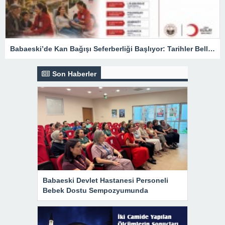
Babaeski’de Kan Bağışı Seferberliği Başlıyor: Tarihler Belli Oldu
Son Haberler
Babaeski Devlet Hastanesi Personeli
Bebek Dostu Sempozyumunda