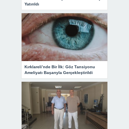
Yatırıldı
Kırklareli’nde Bir İlk: Göz Tansiyonu
Ameliyatı Başarıyla Gerçekleştirildi