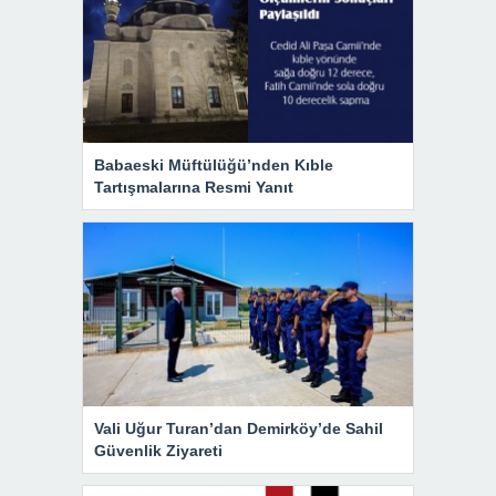
Babaeski Müftülüğü’nden Kıble
Tartışmalarına Resmi Yanıt
Vali Uğur Turan’dan Demirköy’de Sahil
Güvenlik Ziyareti