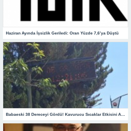
Haziran Ayında İşsizlik Geriledi: Oran Yüzde 7,6’ya Düştü
Babaeski 38 Dereceyi Gördü! Kavurucu Sıcaklar Etkisini Artırıyor