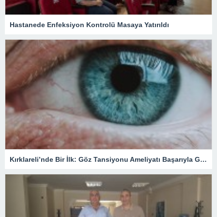
Hastanede Enfeksiyon Kontrolü Masaya Yatırıldı
Kırklareli’nde Bir İlk: Göz Tansiyonu Ameliyatı Başarıyla Gerçekleştirildi