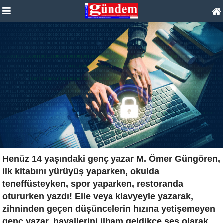
Henüz 14 yaşındaki genç yazar M. Ömer Güngören,
ilk kitabını yürüyüş yaparken, okulda
teneffüsteyken, spor yaparken, restoranda
otururken yazdı! Elle veya klavyeyle yazarak,
zihninden geçen düşüncelerin hızına yetişemeyen
genç yazar, hayallerini ilham geldikçe ses olarak