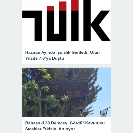
Haziran Ayında İşsizlik Geriledi: Oran
Yüzde 7,6’ya Düştü
Babaeski 38 Dereceyi Gördü! Kavurucu
Sıcaklar Etkisini Artırıyor