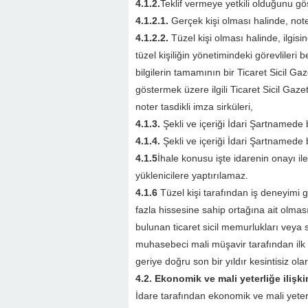
4.1.2.
Teklif vermeye yetkili olduğunu g
4.1.2.1.
Gerçek kişi olması halinde, not
4.1.2.2.
Tüzel kişi olması halinde, ilgisine
tüzel kişiliğin yönetimindeki görevlileri 
bilgilerin tamamının bir Ticaret Sicil G
göstermek üzere ilgili Ticaret Sicil Gazet
noter tasdikli imza sirküleri,
4.1.3.
Şekli ve içeriği İdari Şartnamede 
4.1.4.
Şekli ve içeriği İdari Şartnamede 
4.1.5
İhale konusu işte idarenin onayı ile 
yüklenicilere yaptırılamaz.
4.1.6
Tüzel kişi tarafından iş deneyimi g
fazla hissesine sahip ortağına ait olmas
bulunan ticaret sicil memurlukları veya
muhasebeci mali müşavir tarafından ilk 
geriye doğru son bir yıldır kesintisiz o
4.2. Ekonomik ve mali yeterliğe ilişki
İdare tarafından ekonomik ve mali yeterliğ