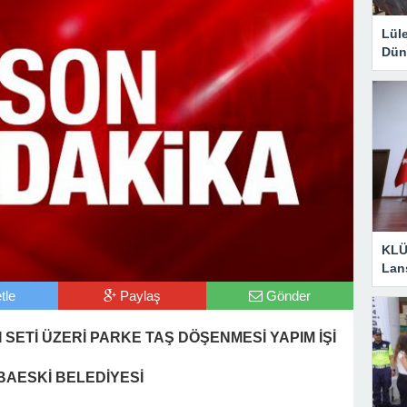
Lül
Dün
KLÜ
Lan
tle
Paylaş
Gönder
 SETİ ÜZERİ PARKE TAŞ DÖŞENMESİ YAPIM İŞİ
BAESKİ BELEDİYESİ