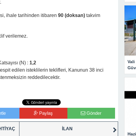
.
esi, ihale tarihinden itibaren
90 (doksan)
takvim
if verilemez.
Val
atsayısı (N) :
1,2
Güve
espit edilen isteklilerin teklifleri, Kanunun 38 inci
enmeksizin reddedilecektir.
tle
Paylaş
Gönder
HTİYAÇ
İLAN
Hazi