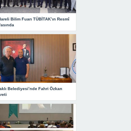
lareli Bilim Fuarı TÜBİTAK’ın Resmî
fasında
aklı Belediyesi’nde Fahri Özkan
reti