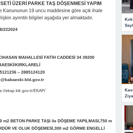
 SETİ ÜZERİ PARKE TAŞ DÖŞENMESİ YAPIM
le Kanununun 19 uncu maddesine göre açık ihale
lişkin ayrıntılı bilgiler aşağıda yer almaktadır.
Kırk
Say
8/222024
IHASAN MAHALLESİ FATİH CADDESİ 34 39200
BAESKİ/KIRKLARELİ
5121236 – 2885124120
o@babaeski-bld.gov.tr
Kav
s://ekap.kik.gov.tr/EKAP/
Ziya
0 m2 BETON PARKE TAŞI ile DÖŞEME YAPILMASI,750 m
RDÜR VE OLUK DÖŞEMESİ,300 m2 GÖRME ENGELLİ