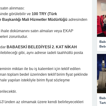
satın alınması:
inde görülebilir ve
100 TRY (Türk
e Başkanlığı Mali Hizmetler Müdürlüğü
adresinden
ın ihale dokümanını satın almaları veya EKAP
eleri zorunludur.
Bab
Beb
kadar
BABAESKİ BELEDİYESİ 2. KAT NİKAH
lebileceği gibi, aynı adrese iadeli taahhütlü posta
aleminin miktarı ile bu iş kalemleri için teklif edilen
unan toplam bedel üzerinden teklif birim fiyat şeklinde
ihale yapılan istekliyle birim fiyat sözleşme
rilecektir.
Bab
lin %3’ünden az olmamak üzere kendi belirleyecekleri
Tart