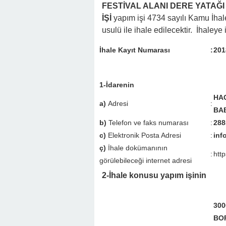
FESTİVAL ALANI DERE YATAĞI
İŞİ
yapım işi 4734 sayılı Kamu İha
usulü ile ihale edilecektir. İhaleye i
İhale Kayıt Numarası
:
201
1-İdarenin
HAC
a)
Adresi
:
BA
b)
Telefon ve faks numarası
:
288
c)
Elektronik Posta Adresi
:
inf
ç)
İhale dokümanının
:
http
görülebileceği internet adresi
2-İhale konusu yapım işinin
300
BO