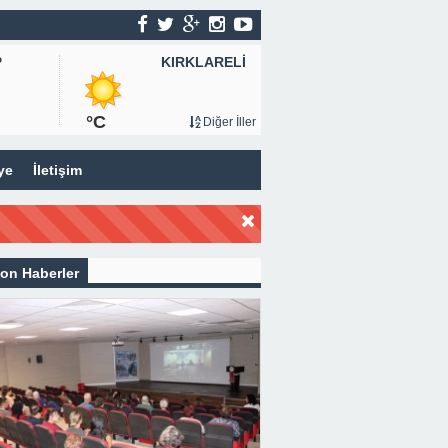
KIRKLARELİ
P
°C
Diğer İller
ye
İletişim
on Haberler