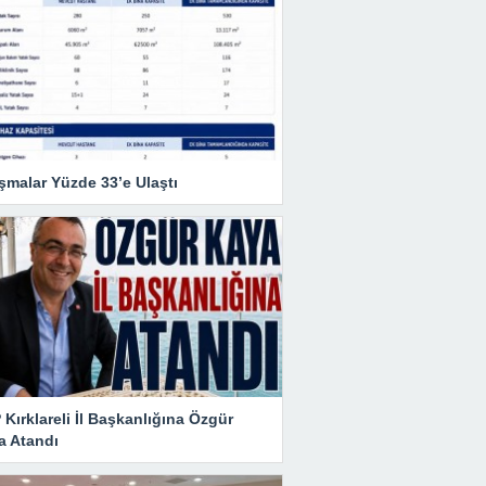
şmalar Yüzde 33’e Ulaştı
Kırklareli İl Başkanlığına Özgür
a Atandı