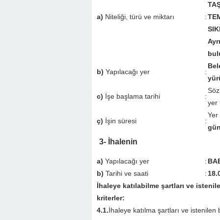
TAŞ
a)
Niteliği, türü ve miktarı
:
TEM
SIK
Ayr
bul
Bel
b)
Yapılacağı yer
:
yür
Söz
c)
İşe başlama tarihi
:
yer 
Yer
ç)
İşin süresi
:
gü
3- İhalenin
a)
Yapılacağı yer
:
BAB
b)
Tarihi ve saati
:
18.
İhaleye katılabilme şartları ve isten
kriterler:
4.1.
İhaleye katılma şartları ve istenilen 