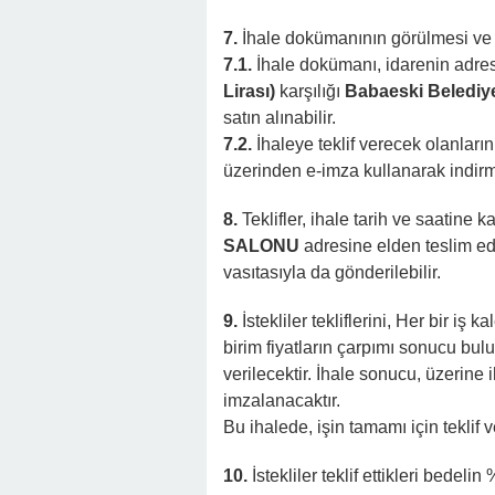
7.
İhale dokümanının görülmesi ve 
7.1.
İhale dokümanı, idarenin adres
Lirası)
karşılığı
Babaeski Belediy
satın alınabilir.
7.2.
İhaleye teklif verecek olanlar
üzerinden e-imza kullanarak indirm
8.
Teklifler, ihale tarih ve saatine 
SALONU
adresine elden teslim edi
vasıtasıyla da gönderilebilir.
9.
İstekliler tekliflerini, Her bir iş k
birim fiyatların çarpımı sonucu bul
verilecektir. İhale sonucu, üzerine 
imzalanacaktır.
Bu ihalede, işin tamamı için teklif ve
10.
İstekliler teklif ettikleri bede