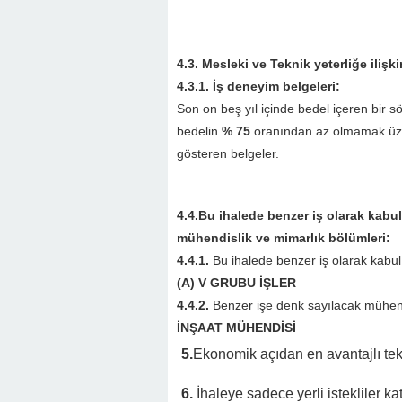
4.3. Mesleki ve Teknik yeterliğe ilişk
4.3.1. İş deneyim belgeleri:
Son on beş yıl içinde bedel içeren bir 
bedelin
% 75
oranından az olmamak üzere
gösteren belgeler.
4.4.Bu ihalede benzer iş olarak kabul
mühendislik ve mimarlık bölümleri:
4.4.1.
Bu ihalede benzer iş olarak kabul 
(A) V GRUBU İŞLER
4.4.2.
Benzer işe denk sayılacak mühend
İNŞAAT MÜHENDİSİ
5.
Ekonomik açıdan en avantajlı tekl
6.
İhaleye sadece yerli istekliler kat