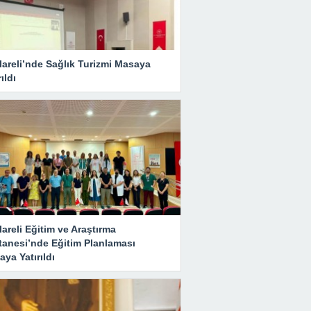
lareli’nde Sağlık Turizmi Masaya
rıldı
lareli Eğitim ve Araştırma
tanesi’nde Eğitim Planlaması
ya Yatırıldı