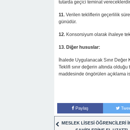
tutarda geçici teminat vereceklerdir
11.
Verilen tekliflerin geçerlilik sür
günüdür.
12.
Konsorsiyum olarak ihaleye tekl
13. Diğer hususlar:
İhalede Uygulanacak Sınır Değer K
Teklifi sınır değerin altında olduğu t
maddesinde öngörülen açıklama ist
Paylaş
Twee
MESLEK LİSESİ ÖĞRENCİLERİ İ