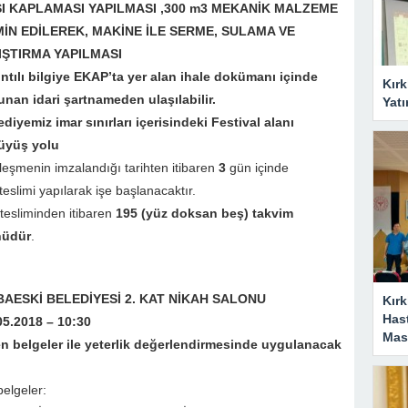
I KAPLAMASI YAPILMASI ,300 m3 MEKANİK MALZEME
İN EDİLEREK, MAKİNE İLE SERME, SULAMA VE
IŞTIRMA YAPILMASI
ıntılı bilgiye EKAP’ta yer alan ihale dokümanı içinde
Kırk
unan idari şartnameden ulaşılabilir.
Yatı
ediyemiz imar sınırları içerisindeki Festival alanı
üyüş yolu
leşmenin imzalandığı tarihten itibaren
3
gün içinde
teslimi yapılarak işe başlanacaktır.
 tesliminden itibaren
195 (yüz doksan beş) takvim
nüdür
.
AESKİ BELEDİYESİ 2. KAT NİKAH SALONU
Kırk
Has
05.2018 – 10:30
Masa
ilen belgeler ile yeterlik değerlendirmesinde uygulanacak
belgeler: