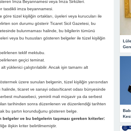
österen İmza Beyannamesi veya İmza Sirküleri.
er tasdikli imza beyannamesi.
 göre tüzel kişiliğin ortakları, üyeleri veya kurucuları ile
belirten son durumu gösterir Ticaret Sicil Gazetesi, bu
azetesinde bulunmaması halinde, bu bilgilerin tümünü
eleri veya bu hususları gösteren belgeler ile tüzel kişiliğin
Lül
Gere
belirlenen teklif mektubu.
belirlenen geçici teminat.
alt yüklenici çalıştırılabilir. Ancak işin tamamı alt
östermek üzere sunulan belgenin, tüzel kişiliğin yarısından
ı halinde, ticaret ve sanayi odası/ticaret odası bünyesinde
 serbest muhasebeci, yeminli mali müşavir ya da serbest
ilan tarihinden sonra düzenlenen ve düzenlendiği tarihten
Baba
larak bu şartın korunduğunu gösteren belge.
Kesi
n belgeler ve bu belgelerin taşıması gereken kriterler:
e ilişkin kriter belirtilmemiştir.