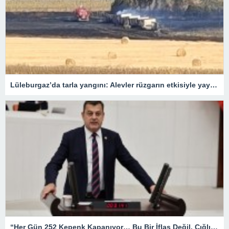
Lüleburgaz’da tarla yangını: Alevler rüzgarın etkisiyle yayıldı
“Her Gün 252 Kepenk Kapanıyor… Bu Bir İflas Değil, Çığlıktır!”