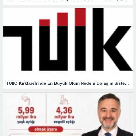
TÜİK: Kırklareli’nde En Büyük Ölüm Nedeni Dolaşım Sistemi Hastalıkları