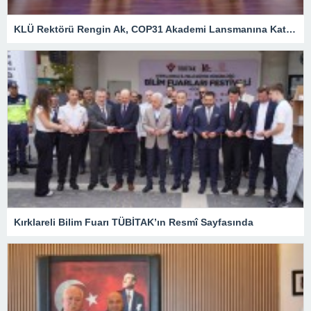
KLÜ Rektörü Rengin Ak, COP31 Akademi Lansmanına Katıldı
Kırklareli Bilim Fuarı TÜBİTAK’ın Resmî Sayfasında