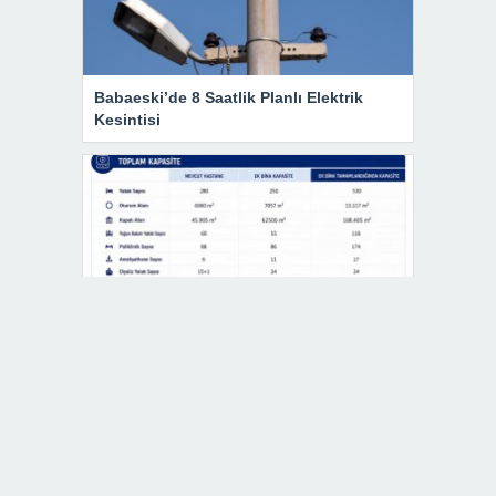
Babaeski’de 8 Saatlik Planlı Elektrik
Kesintisi
Çalışmalar Yüzde 33’e Ulaştı