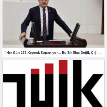
“Her Gün 252 Kepenk Kapanıyor… Bu Bir İflas Değil, Çığlıktır!”