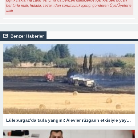
kişilik haklarına zarar verici ya da benzeri niteliklerde içeriklerden doğan
her türlü mali, hukuki, cezai, idari sorumluluk içeriği gönderen Üye/Üyeler’e
aittir.
Benzer Haberler
Lüleburgaz’da tarla yangını: Alevler rüzgarın etkisiyle yayıldı