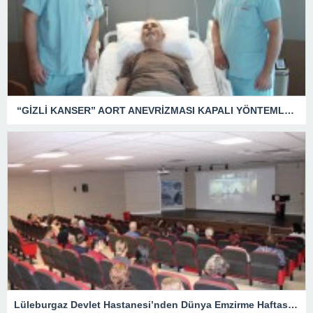
“GİZLİ KANSER” AORT ANEVRİZMASI KAPALI YÖNTEMLE TEDAVİ EDİLDİ
Lüleburgaz Devlet Hastanesi’nden Dünya Emzirme Haftası Katılımı