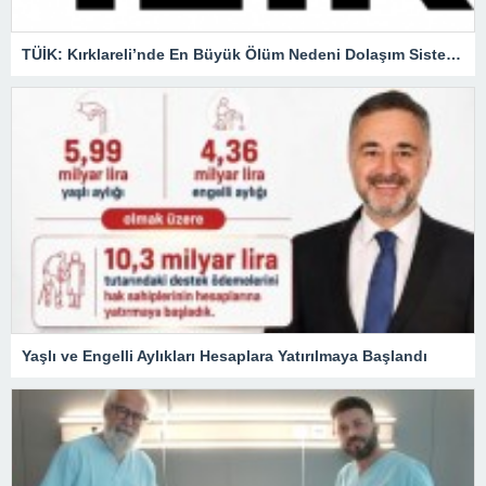
TÜİK: Kırklareli’nde En Büyük Ölüm Nedeni Dolaşım Sistemi Hastalıkları
Yaşlı ve Engelli Aylıkları Hesaplara Yatırılmaya Başlandı