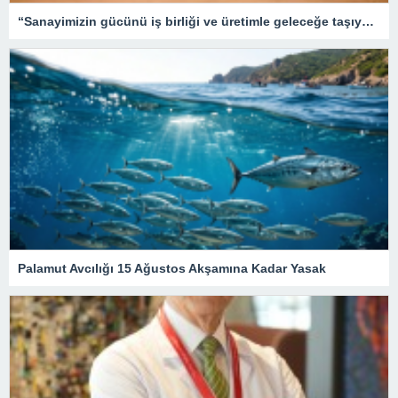
“Sanayimizin gücünü iş birliği ve üretimle geleceğe taşıyoruz”
Palamut Avcılığı 15 Ağustos Akşamına Kadar Yasak