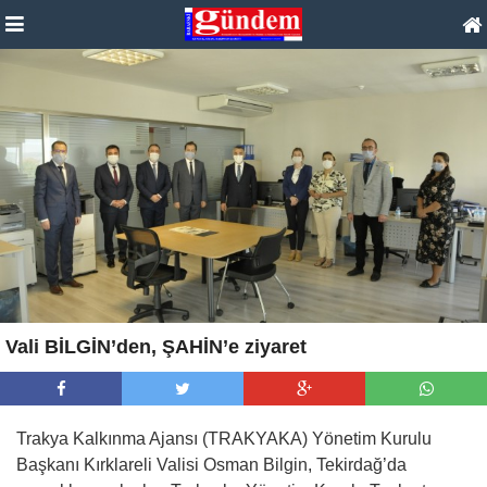
Vali BİLGİN’den, ŞAHİN’e ziyaret
Trakya Kalkınma Ajansı (TRAKYAKA) Yönetim Kurulu
Başkanı Kırklareli Valisi Osman Bilgin, Tekirdağ’da