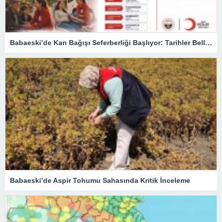
Babaeski’de Kan Bağışı Seferberliği Başlıyor: Tarihler Belli Oldu
Babaeski’de Aspir Tohumu Sahasında Kritik İnceleme