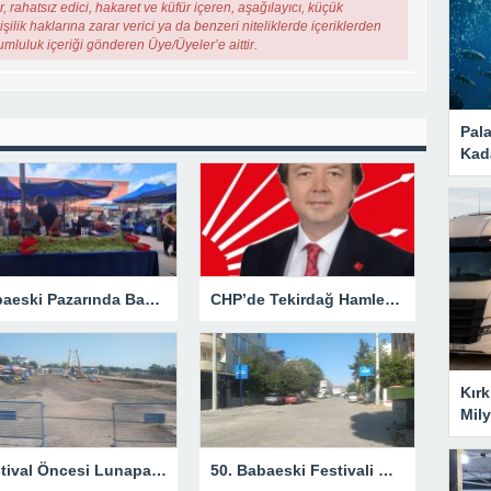
, rahatsız edici, hakaret ve küfür içeren, aşağılayıcı, küçük
şilik haklarına zarar verici ya da benzeri niteliklerde içeriklerden
rumluluk içeriği gönderen Üye/Üyeler’e aittir.
Pal
Kad
Babaeski Pazarında Bamya Fiyatı Geriledi! Kilosu 250 TL’ye Düştü
CHP’de Tekirdağ Hamlesi, Gözler Kırklareli’nde
Kırk
Mily
Festival Öncesi Lunapark Hazır: Babaeski’de Eğlence Başlıyor
50. Babaeski Festivali Öncesi Hazırlıklar Hız Kazandı