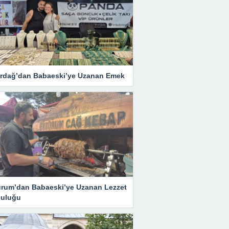
irdağ’dan Babaeski’ye Uzanan Emek
urum’dan Babaeski’ye Uzanan Lezzet
culuğu