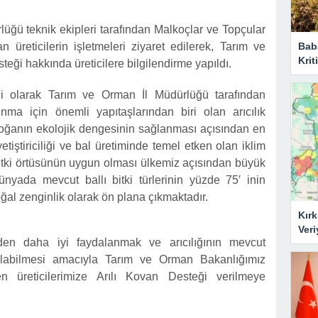
üğü teknik ekipleri tarafından Malkoçlar ve Topçular
Bab
n üreticilerin işletmeleri ziyaret edilerek, Tarım ve
Krit
teği hakkında üreticilere bilgilendirme yapıldı.
lgili olarak Tarım ve Orman İl Müdürlüğü tarafından
ınma için önemli yapıtaşlarından biri olan arıcılık
 doğanın ekolojik dengesinin sağlanması açısından en
 yetiştiriciliği ve bal üretiminde temel etken olan iklim
ı bitki örtüsünün uygun olması ülkemiz açısından büyük
nyada mevcut ballı bitki türlerinin yüzde 75′ inin
ğal zenginlik olarak ön plana çıkmaktadır.
Kırk
Veri
den daha iyi faydalanmak ve arıcılığının mevcut
nılabilmesi amacıyla Tarım ve Orman Bakanlığımız
en üreticilerimize Arılı Kovan Desteği verilmeye