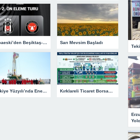
Babaeski’den Beşiktaş-Midtjylland Maçına Taraftar Seferi
Sarı Mevsim Başladı
Tek
Türkiye Yüzyılı’nda Enerjide Tam Bağımsız Türkiye Hedefi İçin Durmadan Çalışıyoruz
Kırklareli Ticaret Borsası’ndan Gıda İşletmelerine Yeni Menü Uyarısı
Erz
Yol