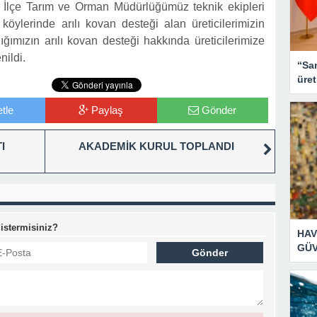
z İlçe Tarım ve Orman Müdürlüğümüz teknik ekipleri
köylerinde arılı kovan desteği alan üreticilerimizin
lığımızın arılı kovan desteği hakkında üreticilerimize
nildi.
“San
üret
tle
Paylaş
Gönder
I
AKADEMİK KURUL TOPLANDI
 istermisiniz?
HAV
GÜV