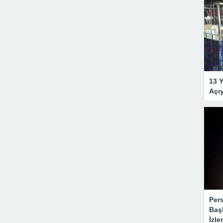
13 Y
Açı
Per
Baş
İzle