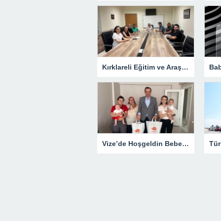
Kırklareli Eğitim ve Araştırma Hastanesi’nde Koordinasyon Toplantısı
Vize’de Hoşgeldin Bebek Projesi Sürüyor