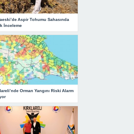
aeski’de Aspir Tohumu Sahasında
ik İnceleme
lareli’nde Orman Yangını Riski Alarm
yor