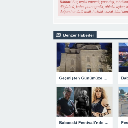
Dikkat!
Suç teşkil edecek, yasadışı, tehditkar
düşürücü, kaba, pornografik, ahlaka aykırı, ki
doğan her türlü mali, hukuki, cezai, idari so
Benzer Haberler
Geçmişten Günümüze Miras: Babaeski’nin Asırlık Emaneti Semiz Ali Paşa Külliyesi
Babaeski Festivali’nde Yarım Asırlık Coşku