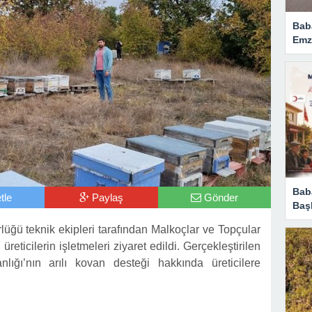
Bab
Emzi
Baba
tle
Paylaş
Gönder
Başl
üğü teknik ekipleri tarafından Malkoçlar ve Topçular
üreticilerin işletmeleri ziyaret edildi. Gerçekleştirilen
ığı’nın arılı kovan desteği hakkında üreticilere