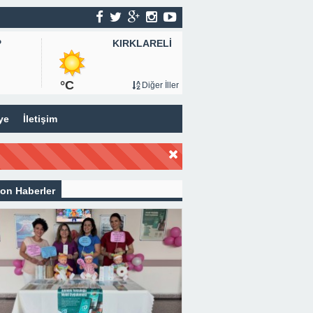
KIRKLARELİ
P
°C
Diğer İller
ye
İletişim
on Haberler