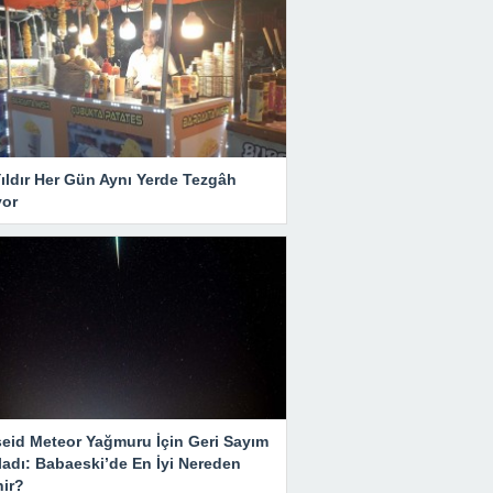
ıldır Her Gün Aynı Yerde Tezgâh
yor
seid Meteor Yağmuru İçin Geri Sayım
ladı: Babaeski’de En İyi Nereden
nir?