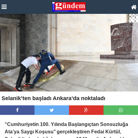
Selanik’ten başladı Ankara’da noktaladı
“Cumhuriyetin 100. Yılında Başlangıçtan Sonsuzluğa
Ata’ya Saygı Koşusu’’ gerçekleştiren Fedai Kürtül,