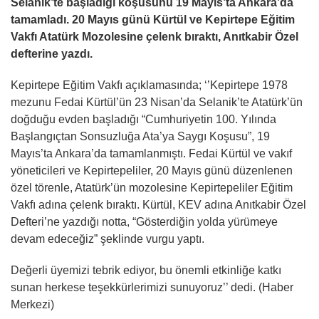
Selanik’te başladığı koşusunu 19 Mayıs’ta Ankara’da
tamamladı. 20 Mayıs günü Kürtül ve Kepirtepe Eğitim
Vakfı Atatürk Mozolesine çelenk bıraktı, Anıtkabir Özel
defterine yazdı.
Kepirtepe Eğitim Vakfı açıklamasında; ‘’Kepirtepe 1978
mezunu Fedai Kürtül’ün 23 Nisan’da Selanik’te Atatürk’ün
doğduğu evden başladığı “Cumhuriyetin 100. Yılında
Başlangıçtan Sonsuzluğa Ata’ya Saygı Koşusu”, 19
Mayıs’ta Ankara’da tamamlanmıştı. Fedai Kürtül ve vakıf
yöneticileri ve Kepirtepeliler, 20 Mayıs günü düzenlenen
özel törenle, Atatürk’ün mozolesine Kepirtepeliler Eğitim
Vakfı adına çelenk bıraktı. Kürtül, KEV adına Anıtkabir Özel
Defteri’ne yazdığı notta, “Gösterdiğin yolda yürümeye
devam edeceğiz” şeklinde vurgu yaptı.
Değerli üyemizi tebrik ediyor, bu önemli etkinliğe katkı
sunan herkese teşekkürlerimizi sunuyoruz’’ dedi. (Haber
Merkezi)