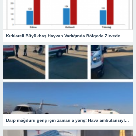
Kırklareli Büyükbaş Hayvan Varlığında Bölgede Zirvede
Darp mağduru genç için zamanla yarış: Hava ambulansıyla Ankara’ya sevk edildi