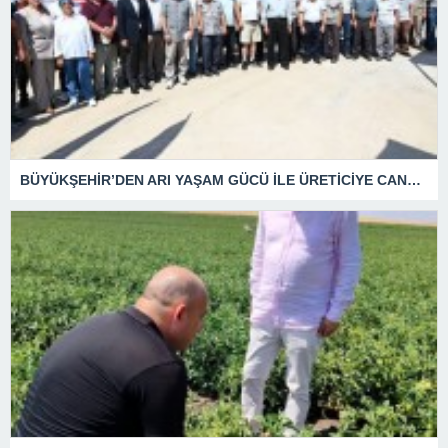
BÜYÜKŞEHİR’DEN ARI YAŞAM GÜCÜ İLE ÜRETİCİYE CANDAN DESTEK