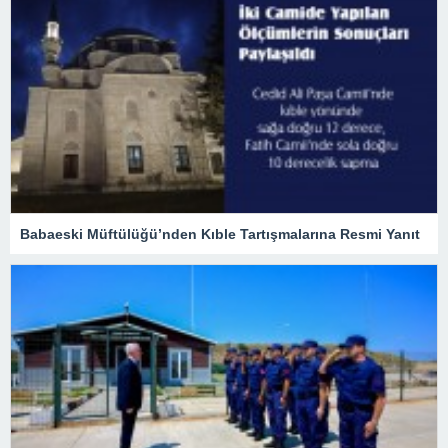
Babaeski Müftülüğü’nden Kıble Tartışmalarına Resmi Yanıt