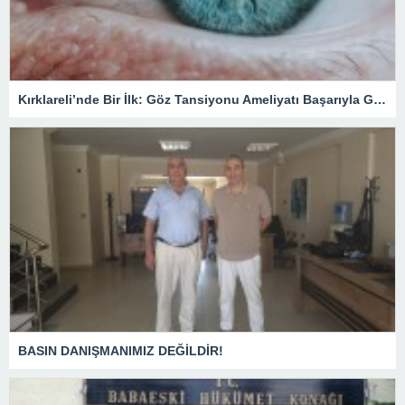
Kırklareli’nde Bir İlk: Göz Tansiyonu Ameliyatı Başarıyla Gerçekleştirildi
BASIN DANIŞMANIMIZ DEĞİLDİR!