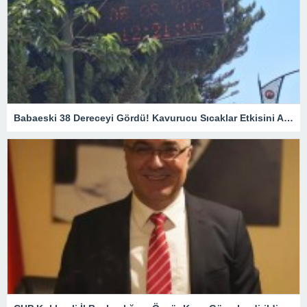
Babaeski 38 Dereceyi Gördü! Kavurucu Sıcaklar Etkisini Artırıyor