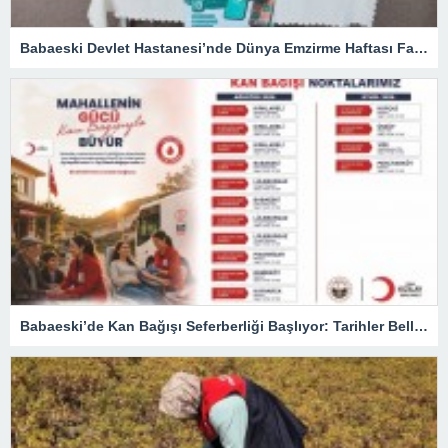
Babaeski Devlet Hastanesi’nde Dünya Emzirme Haftası Farkındalığı
Babaeski’de Kan Bağışı Seferberliği Başlıyor: Tarihler Belli Oldu