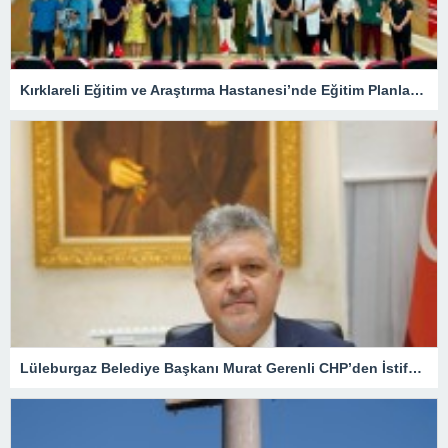
Kırklareli Eğitim ve Araştırma Hastanesi’nde Eğitim Planlaması Masaya Yatırıldı
Lüleburgaz Belediye Başkanı Murat Gerenli CHP’den İstifa Etti