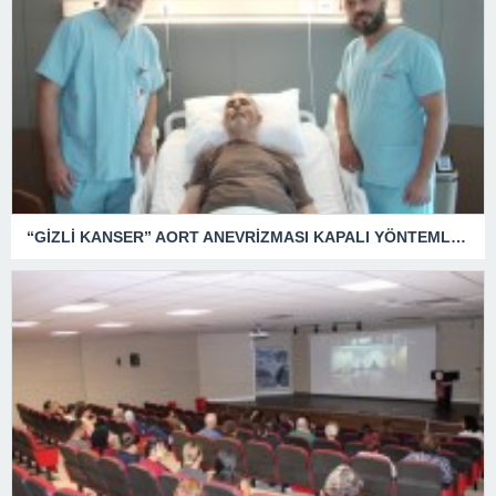
“GİZLİ KANSER” AORT ANEVRİZMASI KAPALI YÖNTEMLE TEDAVİ EDİLDİ