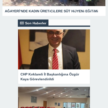
AĞAYERİ’NDE KADIN ÜRETiCiLERE SÜT HiJYENi EĞiTiMi
Son Haberler
CHP Kırklareli İl Başkanlığına Özgür
Kaya Görevlendirildi