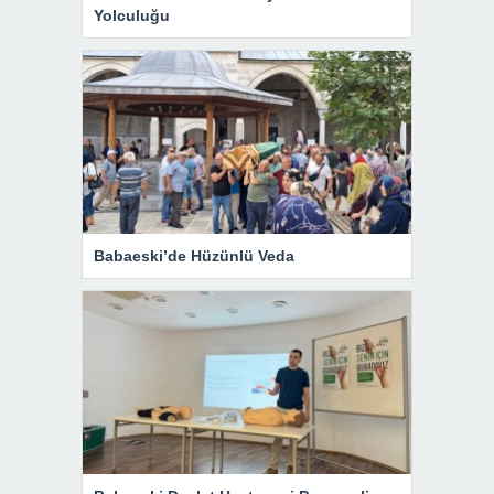
Yolculuğu
Babaeski’de Hüzünlü Veda