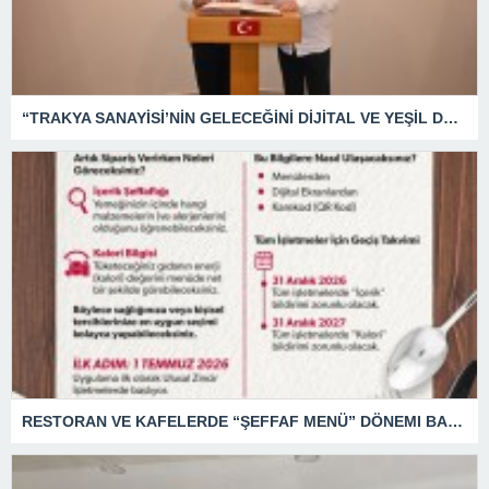
“TRAKYA SANAYİSİ’NİN GELECEĞİNİ DİJİTAL VE YEŞİL DÖNÜŞÜMLE BİRLİKTE ŞEKİLLENDİRECEĞİZ”
RESTORAN VE KAFELERDE “ŞEFFAF MENÜ” DÖNEMI BAŞLIYOR