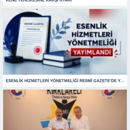
ESENLİK HİZMETLERİ YÖNETMELİĞİ RESMÎ GAZETE’DE YAYIMLANDI