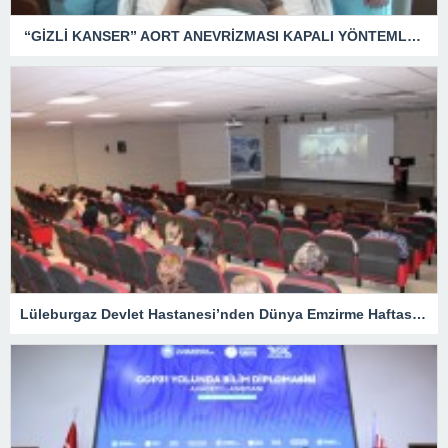
“GİZLİ KANSER” AORT ANEVRİZMASI KAPALI YÖNTEMLE TEDAVİ EDİLDİ
Lüleburgaz Devlet Hastanesi’nden Dünya Emzirme Haftası Katılımı