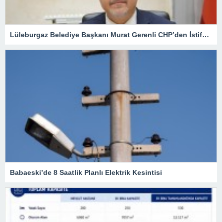
Lüleburgaz Belediye Başkanı Murat Gerenli CHP’den İstifa Etti
Babaeski’de 8 Saatlik Planlı Elektrik Kesintisi