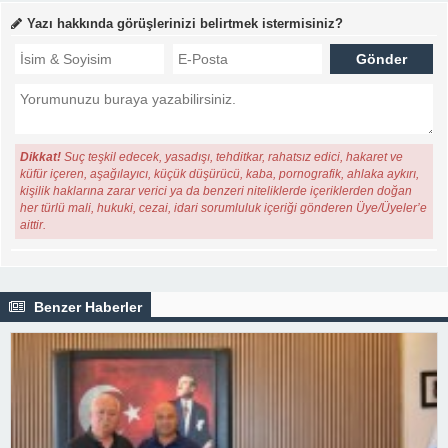
Yazı hakkında görüşlerinizi belirtmek istermisiniz?
Dikkat!
Suç teşkil edecek, yasadışı, tehditkar, rahatsız edici, hakaret ve
küfür içeren, aşağılayıcı, küçük düşürücü, kaba, pornografik, ahlaka aykırı,
kişilik haklarına zarar verici ya da benzeri niteliklerde içeriklerden doğan
her türlü mali, hukuki, cezai, idari sorumluluk içeriği gönderen Üye/Üyeler’e
aittir.
Benzer Haberler