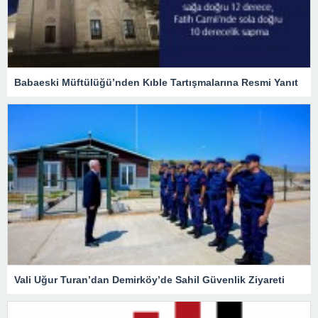
Babaeski Müftülüğü’nden Kıble Tartışmalarına Resmi Yanıt
Vali Uğur Turan’dan Demirköy’de Sahil Güvenlik Ziyareti