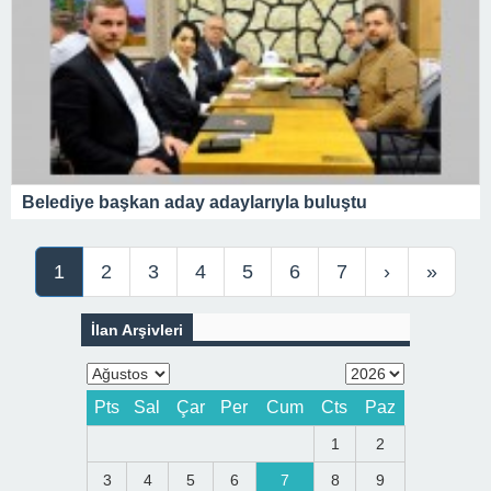
Belediye başkan aday adaylarıyla buluştu
1
2
3
4
5
6
7
›
»
İlan Arşivleri
Pts
Sal
Çar
Per
Cum
Cts
Paz
1
2
3
4
5
6
7
8
9