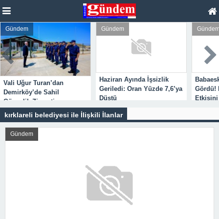
Gündem
Gündem
Günde
Haziran Ayında İşsizlik
Babaesk
Vali Uğur Turan’dan
Geriledi: Oran Yüzde 7,6’ya
Gördü! 
Demirköy’de Sahil
Düştü
Etkisini
Güvenlik Ziyareti
kırklareli belediyesi ile İlişkili İlanlar
Gündem