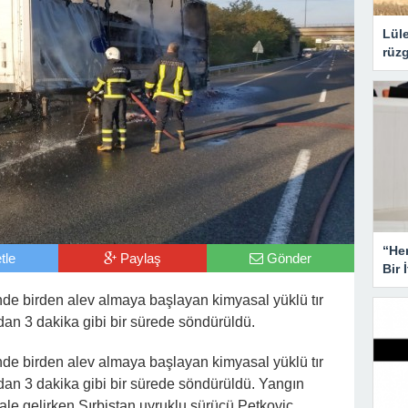
Lüle
rüzg
“He
tle
Paylaş
Gönder
Bir 
de birden alev almaya başlayan kimyasal yüklü tır
ndan 3 dakika gibi bir sürede söndürüldü.
de birden alev almaya başlayan kimyasal yüklü tır
ından 3 dakika gibi bir sürede söndürüldü. Yangın
hale gelirken Sırbistan uyruklu sürücü Petkoviç