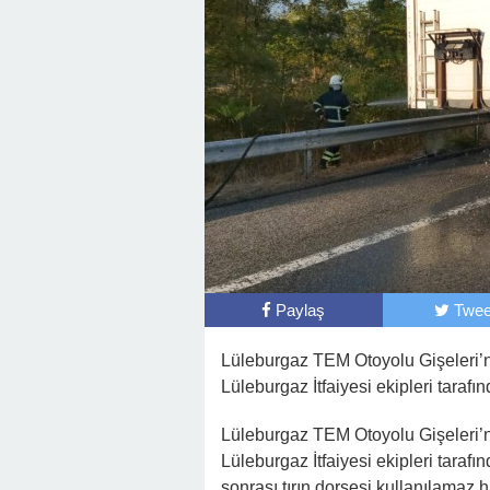
Paylaş
Twee
Lüleburgaz TEM Otoyolu Gişeleri’n
Lüleburgaz İtfaiyesi ekipleri tarafı
Lüleburgaz TEM Otoyolu Gişeleri’n
Lüleburgaz İtfaiyesi ekipleri taraf
sonrası tırın dorsesi kullanılamaz 