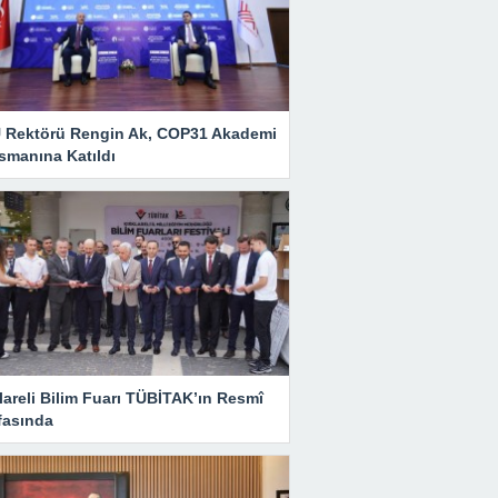
 Rektörü Rengin Ak, COP31 Akademi
smanına Katıldı
lareli Bilim Fuarı TÜBİTAK’ın Resmî
fasında