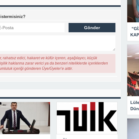
 istermisiniz?
“Gİ
KAP
, rahatsız edici, hakaret ve küfür içeren, aşağılayıcı, küçük
şilik haklarına zarar verici ya da benzeri niteliklerde içeriklerden
rumluluk içeriği gönderen Üye/Üyeler’e aittir.
Lül
Dün