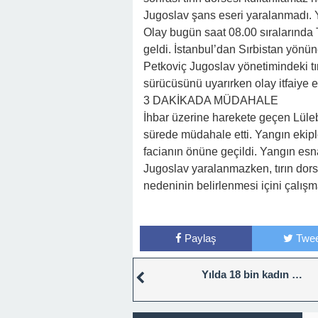
Jugoslav şans eseri yaralanmadı. Ya
Olay bugün saat 08.00 sıralarınd
geldi. İstanbul’dan Sırbistan yön
Petkoviç Jugoslav yönetimindeki tır
sürücüsünü uyarırken olay itfaiye eki
3 DAKİKADA MÜDAHALE
İhbar üzerine harekete geçen Lülebu
sürede müdahale etti. Yangın ekipl
facianın önüne geçildi. Yangın es
Jugoslav yaralanmazken, tırın dorse
nedeninin belirlenmesi içini çalışma
Paylaş
Twee
Yılda 18 bin kadın …