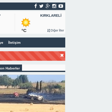
KIRKLARELİ
P
°C
Diğer İller
ye
İletişim
on Haberler