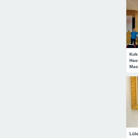
Kırk
Has
Masa
Lül