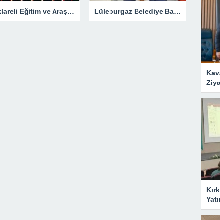
Kırklareli Eğitim ve Araştırma Hastanesi’nde Eğitim Planlaması Masaya Yatırıldı
Lüleburgaz Belediye Başkanı Murat Gerenli CHP’den İstifa Etti
Kav
Ziya
Kırk
Yatı