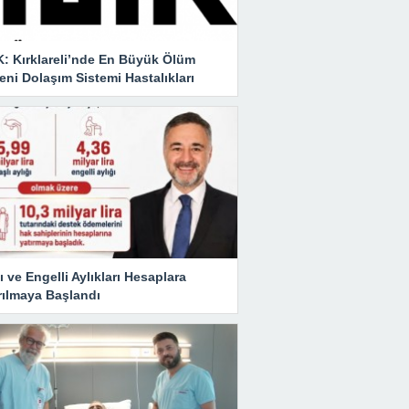
K: Kırklareli’nde En Büyük Ölüm
ni Dolaşım Sistemi Hastalıkları
ı ve Engelli Aylıkları Hesaplara
rılmaya Başlandı