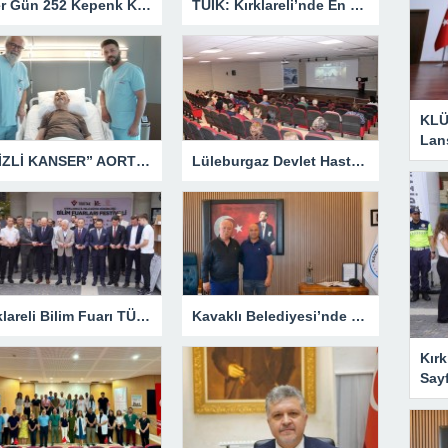
“Her Gün 252 Kepenk Kapanıyor… Bu Bir İflas Değil, Çığlıktır!”
TÜİK: Kırklareli’nde En Büyük Ölüm Nedeni Dolaşım Sistemi Hastalıkları
KLÜ
Lan
“GİZLİ KANSER” AORT ANEVRİZMASI KAPALI YÖNTEMLE TEDAVİ EDİLDİ
Lüleburgaz Devlet Hastanesi’nden Dünya Emzirme Haftası Katılımı
Kırklareli Bilim Fuarı TÜBİTAK’ın Resmî Sayfasında
Kavaklı Belediyesi’nde Fahri Özkan Ziyareti
Kırk
Say