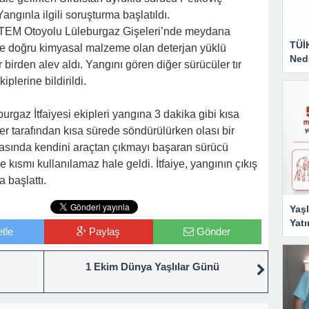
ngınla ilgili soruşturma başlatıldı.
a TEM Otoyolu Lüleburgaz Gişeleri’nde meydana
TÜİ
üne doğru kimyasal malzeme olan deterjan yüklü
Nede
 birden alev aldı. Yangını gören diğer sürücüler tır
plerine bildirildi.
rgaz İtfaiyesi ekipleri yangına 3 dakika gibi kısa
er tarafından kısa sürede söndürülürken olası bir
nasında kendini araçtan çıkmayı başaran sürücü
 kısmı kullanılamaz hale geldi. İtfaiye, yangının çıkış
 başlattı.
Yaşl
Yatı
tle
Paylaş
Gönder
1 Ekim Dünya Yaşlılar Günü