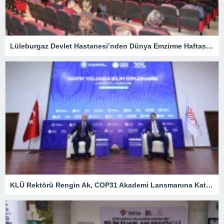
Lüleburgaz Devlet Hastanesi’nden Dünya Emzirme Haftası Katılımı
KLÜ Rektörü Rengin Ak, COP31 Akademi Lansmanına Katıldı