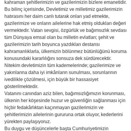
kahraman şehitlerimizin ve gazilerimizin bizlere emanetidir.
Bu bilinç içerisinde, Devletimiz ve milletimiz gazilerimizin
hatırasını her daim canlı tutarak onları yad etmekte,
gazilerimize ve onların ailelerine hak etmiş oldukları değeri
vermektedir. Vatan sevgisi, özgürlük ve bağımsızlık sevdası
tüm Dünyaya emsal olan bu milletin evlatları; şehit ve
gazilerimizin tarih boyunca yazdıkları destansı
kahramanlıklarla, ülkemizin bölünmez bütünlüğünü koruma
konusundaki kararlılığını sonsuza dek sürdürecektir.
Nitekim devletimizin tüm kademelerinde; gazilerimize ve
yakınlarına daha iyi imkânların sunulması, sorunlarının
ivedilikle çözülmesi, için büyük bir hassasiyet
gösterilmektedir.
Vatanını canından aziz bilen, bağımsızlığımızın korunması,
ülkenin her köşesinde huzur ve güvenliğin sağlanması için
hiçbir fedakârlıktan kaçınmayan gazilerimizin ve
şehitlerimizin ailelerinin gururuna ortak oluyor, kederlerini
yürekten paylaşıyoruz.
Bu duygu ve düşüncelerle başta Cumhuriyetimizin