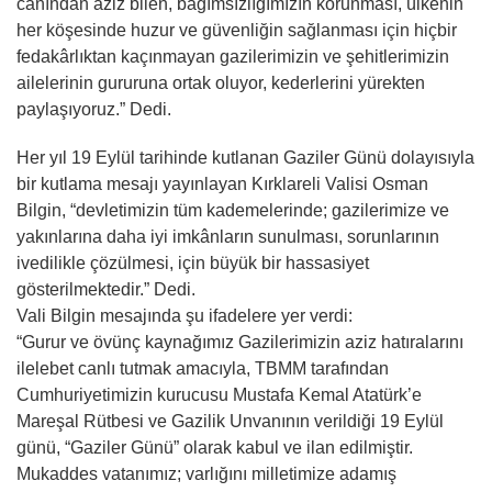
canından aziz bilen, bağımsızlığımızın korunması, ülkenin
her köşesinde huzur ve güvenliğin sağlanması için hiçbir
fedakârlıktan kaçınmayan gazilerimizin ve şehitlerimizin
ailelerinin gururuna ortak oluyor, kederlerini yürekten
paylaşıyoruz.” Dedi.
Her yıl 19 Eylül tarihinde kutlanan Gaziler Günü dolayısıyla
bir kutlama mesajı yayınlayan Kırklareli Valisi Osman
Bilgin, “devletimizin tüm kademelerinde; gazilerimize ve
yakınlarına daha iyi imkânların sunulması, sorunlarının
ivedilikle çözülmesi, için büyük bir hassasiyet
gösterilmektedir.” Dedi.
Vali Bilgin mesajında şu ifadelere yer verdi:
“Gurur ve övünç kaynağımız Gazilerimizin aziz hatıralarını
ilelebet canlı tutmak amacıyla, TBMM tarafından
Cumhuriyetimizin kurucusu Mustafa Kemal Atatürk’e
Mareşal Rütbesi ve Gazilik Unvanının verildiği 19 Eylül
günü, “Gaziler Günü” olarak kabul ve ilan edilmiştir.
Mukaddes vatanımız; varlığını milletimize adamış