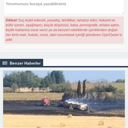
Dikkat!
Suç teşkil edecek, yasadışı, tehditkar, rahatsız edici, hakaret ve
küfür içeren, aşağılayıcı, küçük düşürücü, kaba, pornografik, ahlaka aykırı,
kişilik haklarına zarar verici ya da benzeri niteliklerde içeriklerden doğan
her türlü mali, hukuki, cezai, idari sorumluluk içeriği gönderen Üye/Üyeler’e
aittir.
Benzer Haberler