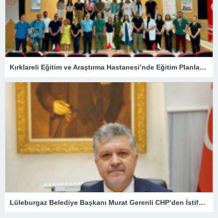
Kırklareli Eğitim ve Araştırma Hastanesi’nde Eğitim Planlaması Masaya Yatırıldı
Lüleburgaz Belediye Başkanı Murat Gerenli CHP’den İstifa Etti