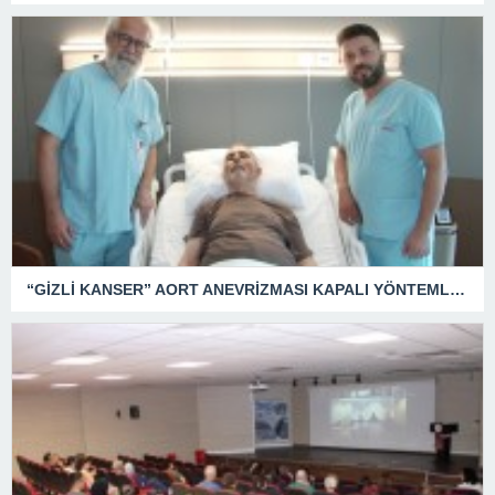
“GİZLİ KANSER” AORT ANEVRİZMASI KAPALI YÖNTEMLE TEDAVİ EDİLDİ