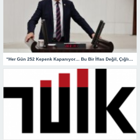
“Her Gün 252 Kepenk Kapanıyor… Bu Bir İflas Değil, Çığlıktır!”