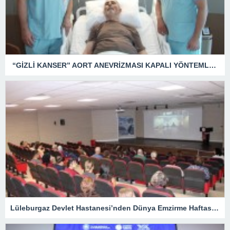
“GİZLİ KANSER” AORT ANEVRİZMASI KAPALI YÖNTEMLE TEDAVİ EDİLDİ
Lüleburgaz Devlet Hastanesi’nden Dünya Emzirme Haftası Katılımı