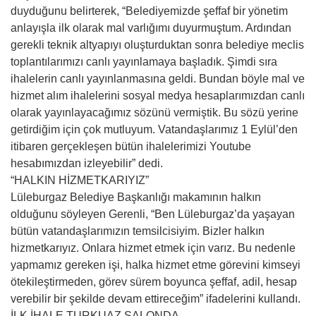
duyduğunu belirterek, “Belediyemizde şeffaf bir yönetim
anlayışla ilk olarak mal varlığımı duyurmuştum. Ardından
gerekli teknik altyapıyı oluşturduktan sonra belediye meclis
toplantılarımızı canlı yayınlamaya başladık. Şimdi sıra
ihalelerin canlı yayınlanmasına geldi. Bundan böyle mal ve
hizmet alım ihalelerini sosyal medya hesaplarımızdan canlı
olarak yayınlayacağımız sözünü vermiştik. Bu sözü yerine
getirdiğim için çok mutluyum. Vatandaşlarımız 1 Eylül’den
itibaren gerçekleşen bütün ihalelerimizi Youtube
hesabımızdan izleyebilir” dedi.
“HALKIN HİZMETKARIYIZ”
Lüleburgaz Belediye Başkanlığı makamının halkın
olduğunu söyleyen Gerenli, “Ben Lüleburgaz’da yaşayan
bütün vatandaşlarımızın temsilcisiyim. Bizler halkın
hizmetkarıyız. Onlara hizmet etmek için varız. Bu nedenle
yapmamız gereken işi, halka hizmet etme görevini kimseyi
ötekileştirmeden, görev sürem boyunca şeffaf, adil, hesap
verebilir bir şekilde devam ettireceğim” ifadelerini kullandı.
İLK İHALE TURKUAZ SALONDA