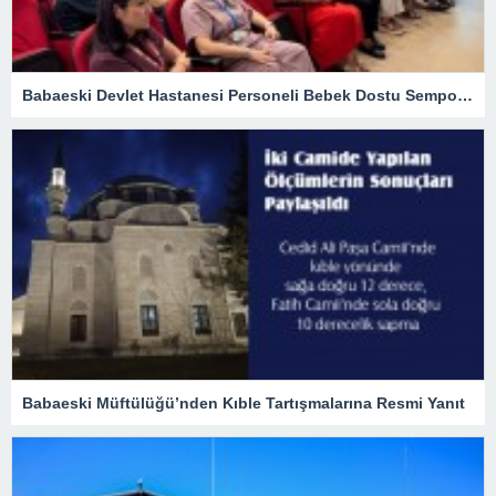
Babaeski Devlet Hastanesi Personeli Bebek Dostu Sempozyumunda
Babaeski Müftülüğü’nden Kıble Tartışmalarına Resmi Yanıt