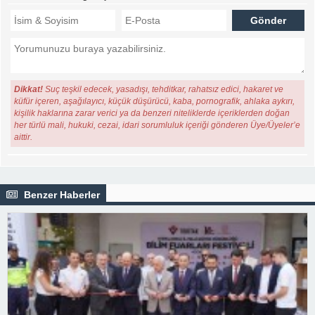
Dikkat!
Suç teşkil edecek, yasadışı, tehditkar, rahatsız edici, hakaret ve
küfür içeren, aşağılayıcı, küçük düşürücü, kaba, pornografik, ahlaka aykırı,
kişilik haklarına zarar verici ya da benzeri niteliklerde içeriklerden doğan
her türlü mali, hukuki, cezai, idari sorumluluk içeriği gönderen Üye/Üyeler’e
aittir.
Benzer Haberler