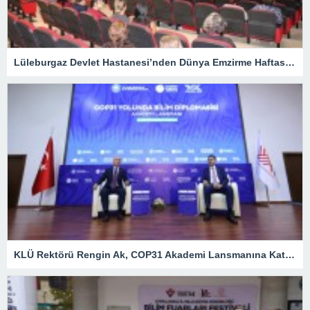
Lüleburgaz Devlet Hastanesi’nden Dünya Emzirme Haftası Katılımı
KLÜ Rektörü Rengin Ak, COP31 Akademi Lansmanına Katıldı