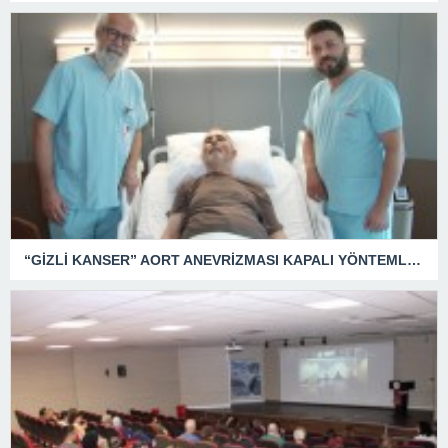
“GİZLİ KANSER” AORT ANEVRİZMASI KAPALI YÖNTEMLE TEDAVİ EDİLDİ