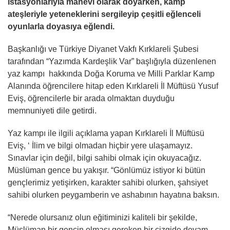
istasyonlarıyla manevi olarak doyarken, kamp
ateşleriyle yeteneklerini sergileyip çeşitli eğlenceli
oyunlarla doyasıya eğlendi.
Başkanlığı ve Türkiye Diyanet Vakfı Kırklareli Şubesi
tarafından “Yazımda Kardeşlik Var” başlığıyla düzenlenen
yaz kampı hakkında Doğa Koruma ve Milli Parklar Kamp
Alanında öğrencilere hitap eden Kırklareli İl Müftüsü Yusuf
Eviş, öğrencilerle bir arada olmaktan duyduğu
memnuniyeti dile getirdi.
Yaz kampı ile ilgili açıklama yapan Kırklareli İl Müftüsü
Eviş, ‘ İlim ve bilgi olmadan hiçbir yere ulaşamayız.
Sınavlar için değil, bilgi sahibi olmak için okuyacağız.
Müslüman gence bu yakışır. “Gönlümüz istiyor ki bütün
gençlerimiz yetişirken, karakter sahibi olurken, şahsiyet
sahibi olurken peygamberin ve ashabının hayatına baksın.
“Nerede olursanız olun eğitiminizi kaliteli bir şekilde,
Müslüman bir gencin olması gereken bir çizgide devam