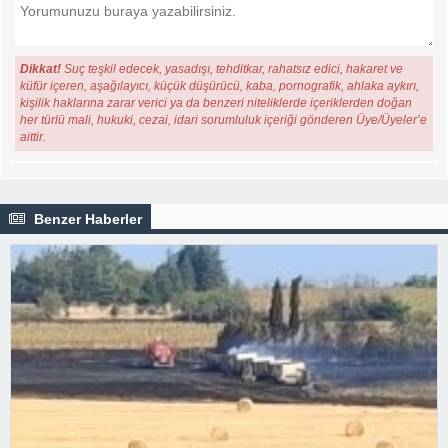
Dikkat!
Suç teşkil edecek, yasadışı, tehditkar, rahatsız edici, hakaret ve
küfür içeren, aşağılayıcı, küçük düşürücü, kaba, pornografik, ahlaka aykırı,
kişilik haklarına zarar verici ya da benzeri niteliklerde içeriklerden doğan
her türlü mali, hukuki, cezai, idari sorumluluk içeriği gönderen Üye/Üyeler’e
aittir.
Benzer Haberler