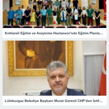
Kırklareli Eğitim ve Araştırma Hastanesi’nde Eğitim Planlaması Masaya Yatırıldı
Lüleburgaz Belediye Başkanı Murat Gerenli CHP’den İstifa Etti