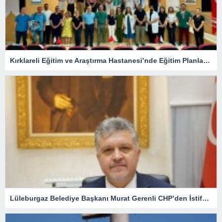
Kırklareli Eğitim ve Araştırma Hastanesi’nde Eğitim Planlaması Masaya Yatırıldı
Lüleburgaz Belediye Başkanı Murat Gerenli CHP’den İstifa Etti