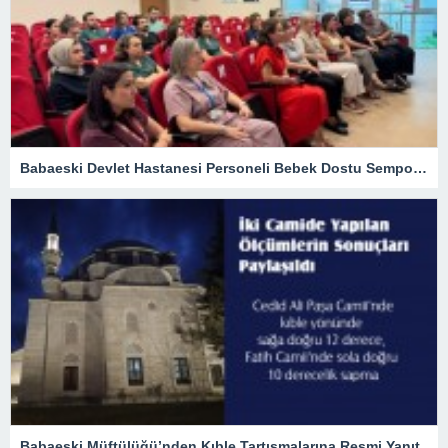
Babaeski Devlet Hastanesi Personeli Bebek Dostu Sempozyumunda
Babaeski Müftülüğü’nden Kıble Tartışmalarına Resmi Yanıt