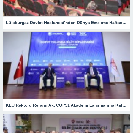
Lüleburgaz Devlet Hastanesi’nden Dünya Emzirme Haftası Katılımı
KLÜ Rektörü Rengin Ak, COP31 Akademi Lansmanına Katıldı