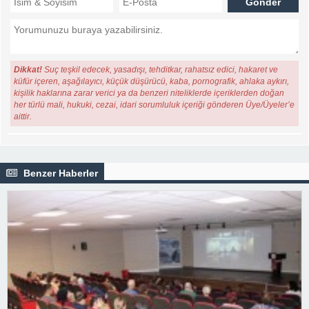
Dikkat!
Suç teşkil edecek, yasadışı, tehditkar, rahatsız edici, hakaret ve
küfür içeren, aşağılayıcı, küçük düşürücü, kaba, pornografik, ahlaka aykırı,
kişilik haklarına zarar verici ya da benzeri niteliklerde içeriklerden doğan
her türlü mali, hukuki, cezai, idari sorumluluk içeriği gönderen Üye/Üyeler’e
aittir.
Benzer Haberler