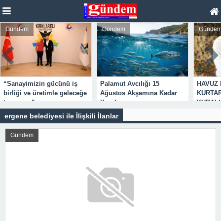
Gündem
Gündem
Günd
Kırkla
Palamut Avcılığı 15
HAVUZ KENARINDA HAYAT
İhraca
Ağustos Akşamına Kadar
KURTARAN 9 GÜVENLİK
Olara
Yasak
KURALI
ergene belediyesi ile İlişkili İlanlar
Gündem