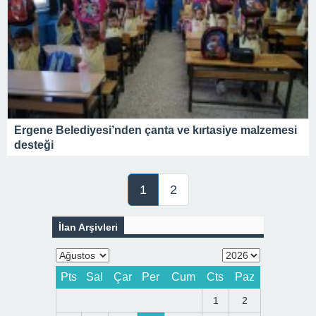
Ergene Belediyesi’nden çanta ve kırtasiye malzemesi
desteği
1
2
İlan Arşivleri
Pts
Sal
Çar
Per
Cum
Cts
Paz
1
2