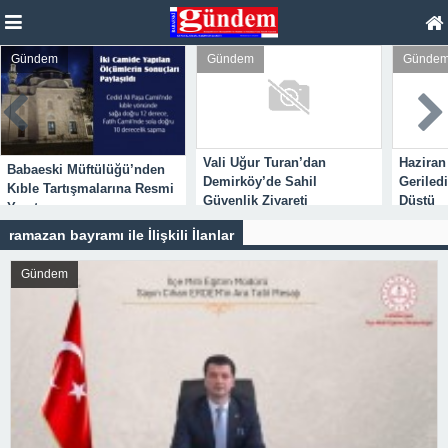
Gündem
Gündem
Günde
Vali Uğur Turan’dan
Haziran
Babaeski Müftülüğü’nden
Demirköy’de Sahil
Geriled
Kıble Tartışmalarına Resmi
Güvenlik Ziyareti
Düştü
Yanıt
ramazan bayramı ile İlişkili İlanlar
Gündem