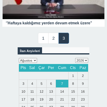
‘’Haftaya kaldığımız yerden devam etmek üzere’’
1
2
3
İlan Arşivleri
Pts
Sal
Çar
Per
Cum
Cts
Paz
1
2
3
4
5
6
7
8
9
10
11
12
13
14
15
16
17
18
19
20
21
22
23