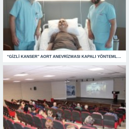
“GİZLİ KANSER” AORT ANEVRİZMASI KAPALI YÖNTEMLE TEDAVİ EDİLDİ