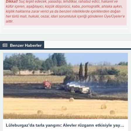
Dikkat!
Suç teşkil edecek, yasadışı, tehditkar, rahatsız edici, hakaret ve
küfür içeren, aşağılayıcı, küçük düşürücü, kaba, pornografik, ahlaka aykırı,
kişilik haklarına zarar verici ya da benzeri niteliklerde içeriklerden doğan
her türlü mali, hukuki, cezai, idari sorumluluk içeriği gönderen Üye/Üyeler’e
aittir.
Benzer Haberler
Lüleburgaz’da tarla yangını: Alevler rüzgarın etkisiyle yayıldı