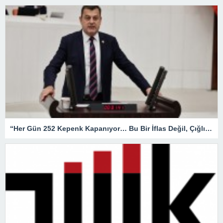
“Her Gün 252 Kepenk Kapanıyor… Bu Bir İflas Değil, Çığlıktır!”