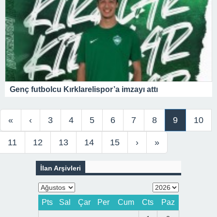
Genç futbolcu Kırklarelispor’a imzayı attı
«
‹
3
4
5
6
7
8
9
10
11
12
13
14
15
›
»
İlan Arşivleri
Pts
Sal
Çar
Per
Cum
Cts
Paz