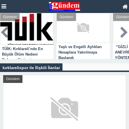
Gündem
Gündem
Günde
Yaşlı ve Engelli Aylıkları
“GİZLİ
TÜİK: Kırklareli’nde En
Hesaplara Yatırılmaya
ANEVRİ
Büyük Ölüm Nedeni
Başlandı
YÖNTEM
Dolaşım Sistemi
Hastalıkları
kırklarelispor ile İlişkili İlanlar
Gündem