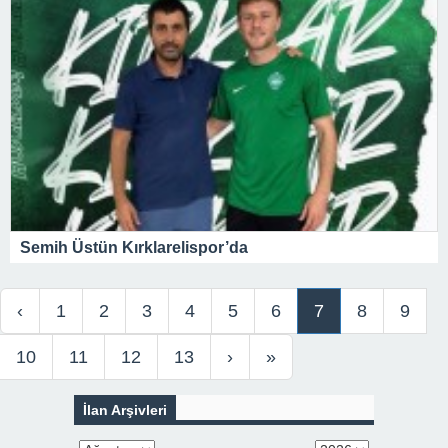
Semih Üstün Kırklarelispor’da
‹
1
2
3
4
5
6
7
8
9
10
11
12
13
›
»
İlan Arşivleri