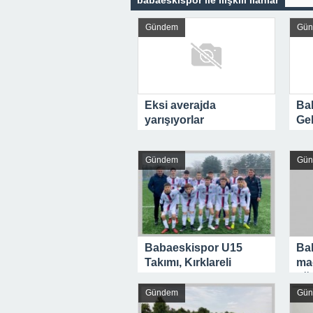
babaeskispor ile İlişkili İlanlar
Gündem
Gü
Eksi averajda
Bab
yarışıyorlar
Ge
haz
Gündem
Gü
Babaeskispor U15
Bab
Takımı, Kırklareli
ma
Gençlikspor’u, 2-1
uğ
mağlup etti
Gündem
Gü