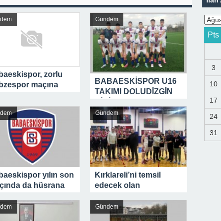
İlan 
ndem
Gündem
Pts
3
aeskispor, zorlu
BABAESKİSPOR U16
10
bzespor maçına
TAKIMI DOLUDİZGİN
ırlanıyor
17
GİDİYOR…
ndem
Gündem
24
31
aeskispor yılın son
Kırklareli’ni temsil
çında da hüsrana
edecek olan
radı
Babaeskispor’a tebrik !
ndem
Gündem