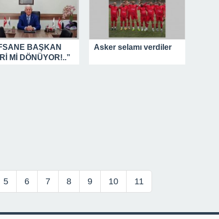
FSANE BAŞKAN
Asker selamı verdiler
Rİ Mİ DÖNÜYOR!..”
5
6
7
8
9
10
11