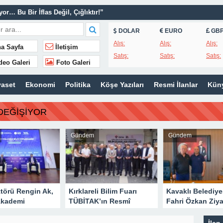
r… Bu Bir İflas Değil, Çığlıktır!”
k Ölüm Nedeni Dolaşım Sistemi Hastalıkları
DOLAR
EURO
GB
saplara Yatırılmaya Başlandı
Alış:
Alış:
Alış:
VRİZMASI KAPALI YÖNTEMLE TEDAVİ EDİLDİ
a Sayfa
İletişim
Satış:
Satış:
Satış:
’nden Dünya Emzirme Haftası Katılımı
deo Galeri
Foto Galeri
31 Akademi Lansmanına Katıldı
yaset
Ekonomi
Politika
Köşe Yazıları
Resmi İlanlar
Kün
AK’ın Resmî Sayfasında
Özkan Ziyareti
DEĞİŞİYOR
Masaya Yatırıldı
Gündem
Gündem
levler rüzgarın etkisiyle yayıldı
törü Rengin Ak,
Kırklareli Bilim Fuarı
Kavaklı Belediye
Akademi
TÜBİTAK’ın Resmî
Fahri Özkan Ziya
ına Katıldı
Sayfasında