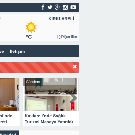
KIRKLARELİ
P
°C
Diğer İller
ye
İletişim
Gündem
Gündem
si’nde
Kırklareli’nde Sağlık
Kırklareli Eğitim ve
reti
Turizmi Masaya Yatırıldı
Araştırma Hastanesi’nde
Eğitim Planlaması
Masaya Yatırıldı