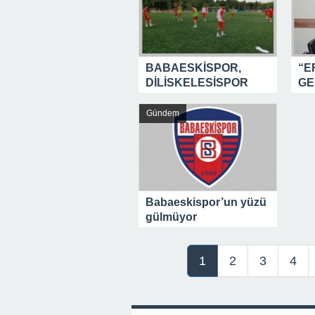
BABAESKİSPOR,
“E
DİLİSKELESİSPOR
GE
DEPLASMANINA
GİDİYOR…
Gündem
Babaeskispor’un yüzü
gülmüyor
1
2
3
4