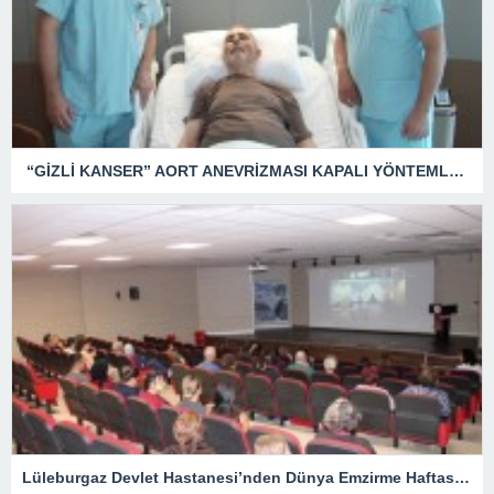
“GİZLİ KANSER” AORT ANEVRİZMASI KAPALI YÖNTEMLE TEDAVİ EDİLDİ
Lüleburgaz Devlet Hastanesi’nden Dünya Emzirme Haftası Katılımı