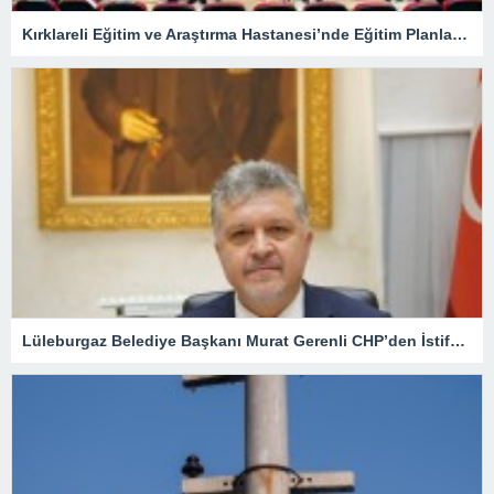
Kırklareli Eğitim ve Araştırma Hastanesi’nde Eğitim Planlaması Masaya Yatırıldı
Lüleburgaz Belediye Başkanı Murat Gerenli CHP’den İstifa Etti