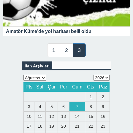
Amatör Küme’de yol haritası belli oldu
1
2
3
İlan Arşivleri
Pts
Sal
Çar
Per
Cum
Cts
Paz
1
2
3
4
5
6
7
8
9
10
11
12
13
14
15
16
17
18
19
20
21
22
23