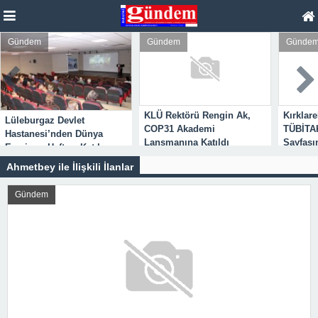
Gündem
Gündem
Günde
KLÜ Rektörü Rengin Ak,
Kırklare
Lüleburgaz Devlet
COP31 Akademi
TÜBİTA
Hastanesi’nden Dünya
Lansmanına Katıldı
Sayfası
Emzirme Haftası Katılımı
Ahmetbey ile İlişkili İlanlar
Gündem