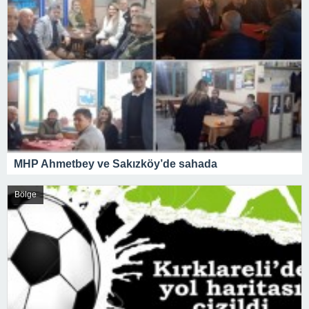
MHP Ahmetbey ve Sakızköy’de sahada
Bölge