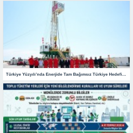
Türkiye Yüzyılı’nda Enerjide Tam Bağımsız Türkiye Hedefi İçin Durmadan Çalışıyoruz