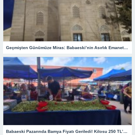
Geçmişten Günümüze Miras: Babaeski’nin Asırlık Emaneti Semiz Ali Paşa Külliyesi
Babaeski Pazarında Bamya Fiyatı Geriledi! Kilosu 250 TL’ye Düştü