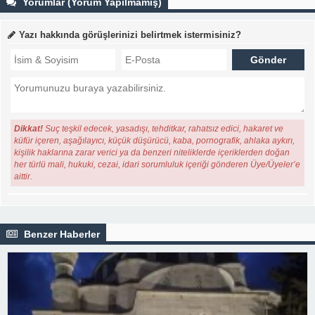
Yorumlar (Yorum Yapılmamış)
Yazı hakkında görüşlerinizi belirtmek istermisiniz?
Dikkat!
Suç teşkil edecek, yasadışı, tehditkar, rahatsız edici, hakaret ve
küfür içeren, aşağılayıcı, küçük düşürücü, kaba, pornografik, ahlaka aykırı,
kişilik haklarına zarar verici ya da benzeri niteliklerde içeriklerden doğan
her türlü mali, hukuki, cezai, idari sorumluluk içeriği gönderen Üye/Üyeler’e
aittir.
Benzer Haberler