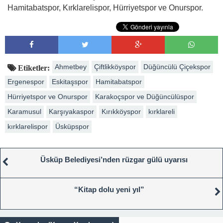
Hamitabatspor, Kırklarelispor, Hürriyetspor ve Onurspor.
Ahmetbey
Çiftlikköyspor
Düğüncülü Çiçekspor
Etiketler:
Ergenespor
Eskitaşspor
Hamitabatspor
Hürriyetspor ve Onurspor
Karakoçspor ve Düğüncülüspor
Karamusul
Karşıyakaspor
Kırıkköyspor
kırklareli
kırklarelispor
Üsküpspor
Üsküp Belediyesi’nden rüzgar gülü uyarısı
“Kitap dolu yeni yıl”