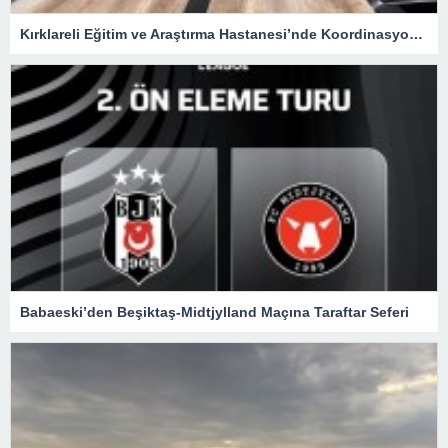
Kırklareli Eğitim ve Araştırma Hastanesi’nde Koordinasyon Toplantısı
Babaeski’den Beşiktaş-Midtjylland Maçına Taraftar Seferi