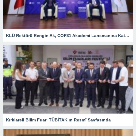
KLÜ Rektörü Rengin Ak, COP31 Akademi Lansmanına Katıldı
Kırklareli Bilim Fuarı TÜBİTAK’ın Resmî Sayfasında