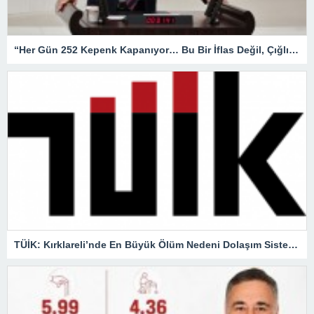
“Her Gün 252 Kepenk Kapanıyor… Bu Bir İflas Değil, Çığlıktır!”
TÜİK: Kırklareli’nde En Büyük Ölüm Nedeni Dolaşım Sistemi Hastalıkları