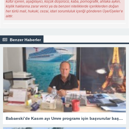
küfür içeren, aşağılayıcı, küçük düşürücü, kaba, pornografik, ahlaka aykırı,
kişilik haklarına zarar verici ya da benzeri niteliklerde içeriklerden doğan
her türlü mali, hukuki, cezai, idari sorumluluk içeriği gönderen Üye/Üyeler’e
aittir.
Benzer Haberler
Babaeski’de Kasım ayı Umre programı için başvurular başladı