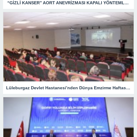
“GİZLİ KANSER” AORT ANEVRİZMASI KAPALI YÖNTEMLE TEDAVİ EDİLDİ
Lüleburgaz Devlet Hastanesi’nden Dünya Emzirme Haftası Katılımı