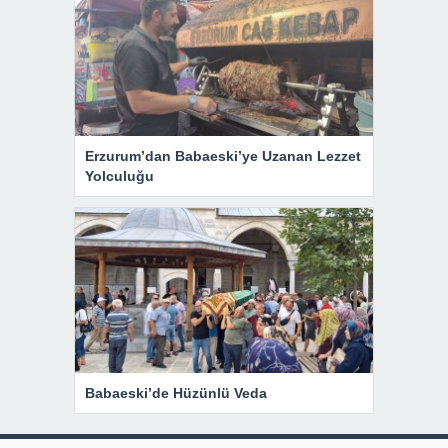
Erzurum’dan Babaeski’ye Uzanan Lezzet
Yolculuğu
Babaeski’de Hüzünlü Veda