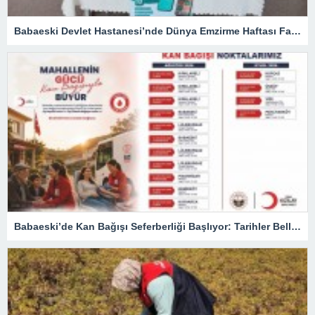
Babaeski Devlet Hastanesi’nde Dünya Emzirme Haftası Farkındalığı
Babaeski’de Kan Bağışı Seferberliği Başlıyor: Tarihler Belli Oldu