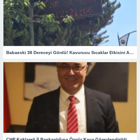
Babaeski 38 Dereceyi Gördü! Kavurucu Sıcaklar Etkisini Artırıyor
CHP Kırklareli İl Başkanlığına Özgür Kaya Görevlendirildi