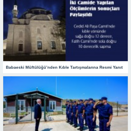
Babaeski Müftülüğü’nden Kıble Tartışmalarına Resmi Yanıt