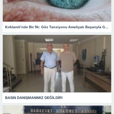
Kırklareli’nde Bir İlk: Göz Tansiyonu Ameliyatı Başarıyla Gerçekleştirildi
BASIN DANIŞMANIMIZ DEĞİLDİR!