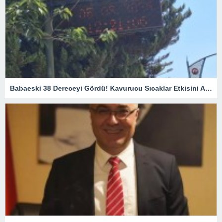
Babaeski 38 Dereceyi Gördü! Kavurucu Sıcaklar Etkisini Artırıyor