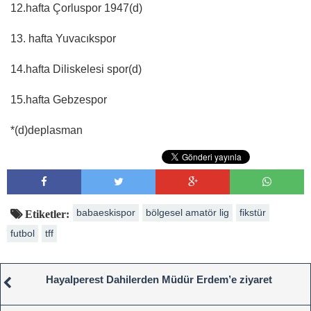
12.hafta Çorluspor 1947(d)
13. hafta Yuvacıkspor
14.hafta Diliskelesi spor(d)
15.hafta Gebzespor
*(d)deplasman
babaeskispor
bölgesel amatör lig
fikstür
Etiketler:
futbol
tff
Hayalperest Dahilerden Müdür Erdem’e ziyaret