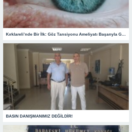
Kırklareli’nde Bir İlk: Göz Tansiyonu Ameliyatı Başarıyla Gerçekleştirildi
BASIN DANIŞMANIMIZ DEĞİLDİR!