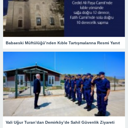
Babaeski Müftülüğü’nden Kıble Tartışmalarına Resmi Yanıt
Vali Uğur Turan’dan Demirköy’de Sahil Güvenlik Ziyareti