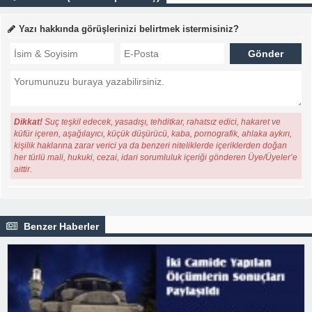
Yazı hakkında görüşlerinizi belirtmek istermisiniz?
Dikkat!
Suç teşkil edecek, yasadışı, tehditkar, rahatsız edici, hakaret ve
küfür içeren, aşağılayıcı, küçük düşürücü, kaba, pornografik, ahlaka aykırı,
kişilik haklarına zarar verici ya da benzeri niteliklerde içeriklerden doğan
her türlü mali, hukuki, cezai, idari sorumluluk içeriği gönderen Üye/Üyeler’e
aittir.
Benzer Haberler