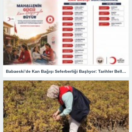
Babaeski’de Kan Bağışı Seferberliği Başlıyor: Tarihler Belli Oldu