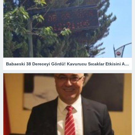
Babaeski 38 Dereceyi Gördü! Kavurucu Sıcaklar Etkisini Artırıyor