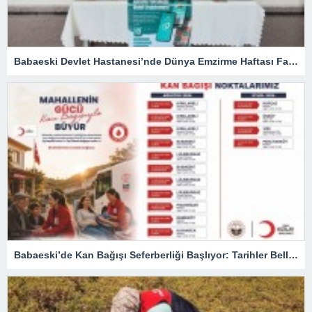
Babaeski Devlet Hastanesi’nde Dünya Emzirme Haftası Farkındalığı
Babaeski’de Kan Bağışı Seferberliği Başlıyor: Tarihler Belli Oldu