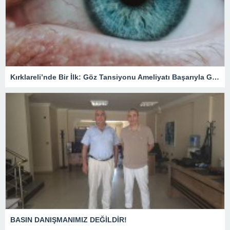
Kırklareli’nde Bir İlk: Göz Tansiyonu Ameliyatı Başarıyla Gerçekleştirildi
BASIN DANIŞMANIMIZ DEĞİLDİR!