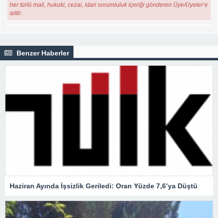
her türlü mali, hukuki, cezai, idari sorumluluk içeriği gönderen Üye/Üyeler’e
aittir.
Benzer Haberler
Haziran Ayında İşsizlik Geriledi: Oran Yüzde 7,6’ya Düştü