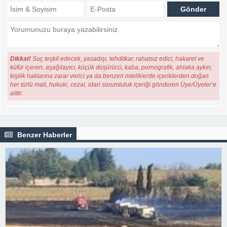
Dikkat!
Suç teşkil edecek, yasadışı, tehditkar, rahatsız edici, hakaret ve
küfür içeren, aşağılayıcı, küçük düşürücü, kaba, pornografik, ahlaka aykırı,
kişilik haklarına zarar verici ya da benzeri niteliklerde içeriklerden doğan
her türlü mali, hukuki, cezai, idari sorumluluk içeriği gönderen Üye/Üyeler’e
aittir.
Benzer Haberler