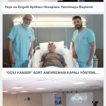
Yaşlı ve Engelli Aylıkları Hesaplara Yatırılmaya Başlandı
“GİZLİ KANSER” AORT ANEVRİZMASI KAPALI YÖNTEMLE TEDAVİ EDİLDİ