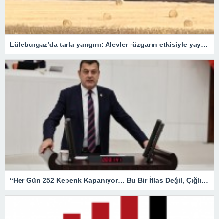
Lüleburgaz’da tarla yangını: Alevler rüzgarın etkisiyle yayıldı
“Her Gün 252 Kepenk Kapanıyor… Bu Bir İflas Değil, Çığlıktır!”