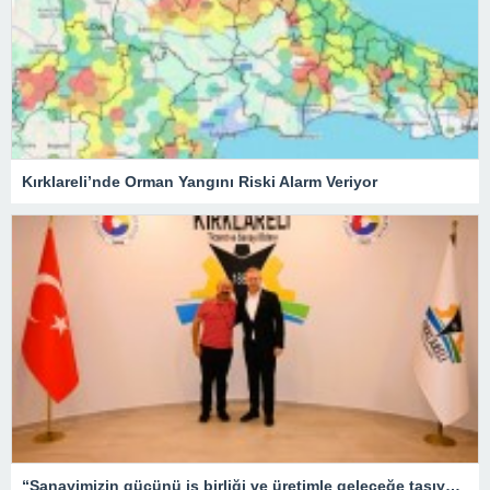
Kırklareli’nde Orman Yangını Riski Alarm Veriyor
“Sanayimizin gücünü iş birliği ve üretimle geleceğe taşıyoruz”