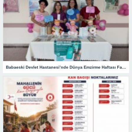
Babaeski Devlet Hastanesi’nde Dünya Emzirme Haftası Farkındalığı