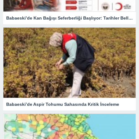
Babaeski’de Kan Bağışı Seferberliği Başlıyor: Tarihler Belli Oldu
Babaeski’de Aspir Tohumu Sahasında Kritik İnceleme