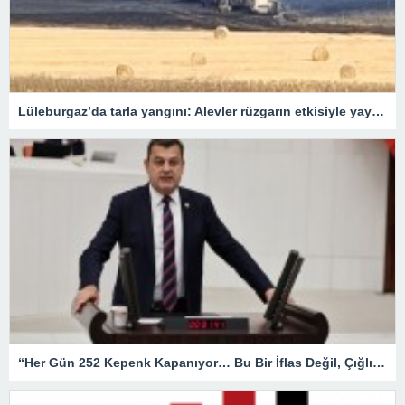
Lüleburgaz’da tarla yangını: Alevler rüzgarın etkisiyle yayıldı
“Her Gün 252 Kepenk Kapanıyor… Bu Bir İflas Değil, Çığlıktır!”