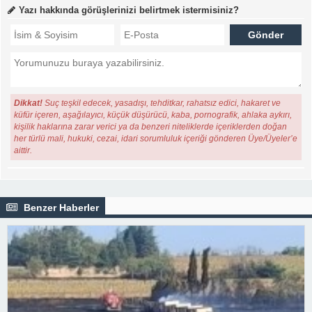
Yazı hakkında görüşlerinizi belirtmek istermisiniz?
Dikkat!
Suç teşkil edecek, yasadışı, tehditkar, rahatsız edici, hakaret ve
küfür içeren, aşağılayıcı, küçük düşürücü, kaba, pornografik, ahlaka aykırı,
kişilik haklarına zarar verici ya da benzeri niteliklerde içeriklerden doğan
her türlü mali, hukuki, cezai, idari sorumluluk içeriği gönderen Üye/Üyeler’e
aittir.
Benzer Haberler