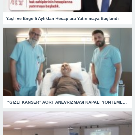
Yaşlı ve Engelli Aylıkları Hesaplara Yatırılmaya Başlandı
“GİZLİ KANSER” AORT ANEVRİZMASI KAPALI YÖNTEMLE TEDAVİ EDİLDİ