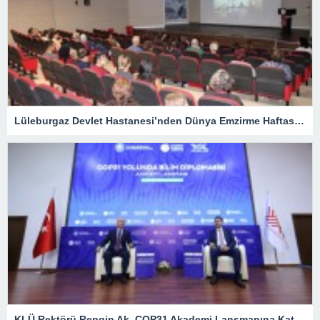
Lüleburgaz Devlet Hastanesi’nden Dünya Emzirme Haftası Katılımı
KLÜ Rektörü Rengin Ak, COP31 Akademi Lansmanına Katıldı