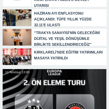
UYARISI
HAZİRAN AYI ENFLASYONU
AÇIKLANDI: TÜFE YILLIK YÜZDE
32,11’E ULAŞTI
“TRAKYA SANAYİSİ’NİN GELECEĞİNİ
DİJİTAL VE YEŞİL DÖNÜŞÜMLE
BİRLİKTE ŞEKİLLENDİRECEĞİZ”
KIRKLARELİ’NDE EĞİTİM YATIRIMLARI
MASAYA YATIRILDI
13 Temmuz, 13:00