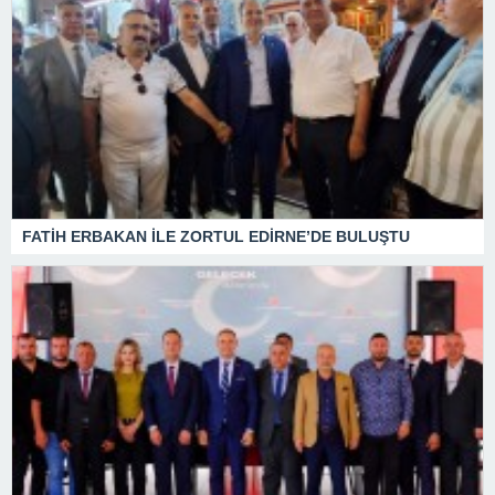
FATİH ERBAKAN İLE ZORTUL EDİRNE’DE BULUŞTU