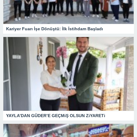
Kariyer Fuarı İşe Dönüştü: İlk İstihdam Başladı
YAYLA’DAN GÜDER’E GEÇMiŞ OLSUN ZiYARETi