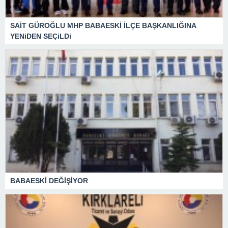
SAİT GÜROĞLU MHP BABAESKİ İLÇE BAŞKANLIĞINA
YENiDEN SEÇiLDi
BABAESKİ DEĞİŞİYOR