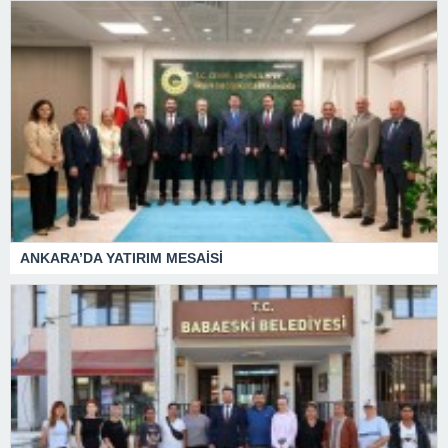
ANKARA’DA YATIRIM MESAİSİ