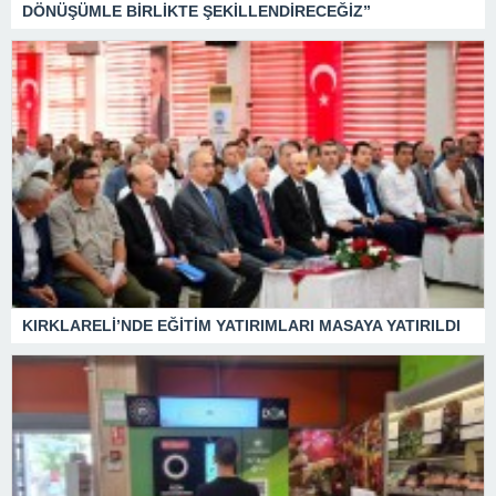
DÖNÜŞÜMLE BİRLİKTE ŞEKİLLENDİRECEĞİZ”
KIRKLARELİ’NDE EĞİTİM YATIRIMLARI MASAYA YATIRILDI