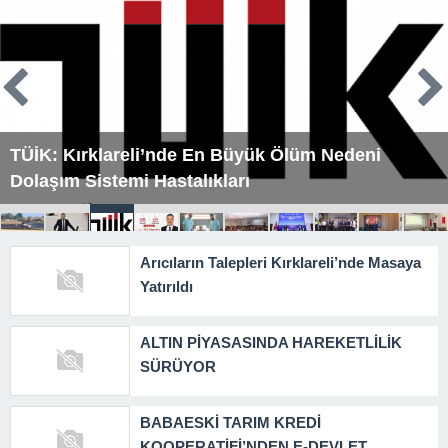
Kırklareli Eğitim ve Araştırma Hastanesi’nde Koordinasyon
Toplantısı
Yaşlı ve Engelli Aylıkları Hesaplara Yatırılmaya
Başlandı
Arıcıların Talepleri Kırklareli’nde Masaya
Yatırıldı
ALTIN PİYASASINDA HAREKETLİLİK
SÜRÜYOR
BABAESKİ TARIM KREDİ
KOOPERATİFİ’NDEN E-DEVLET