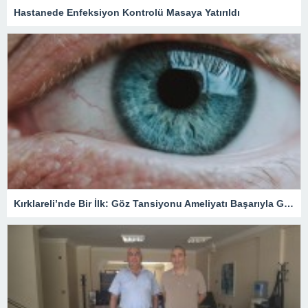
Hastanede Enfeksiyon Kontrolü Masaya Yatırıldı
Kırklareli’nde Bir İlk: Göz Tansiyonu Ameliyatı Başarıyla Gerçekleştirildi