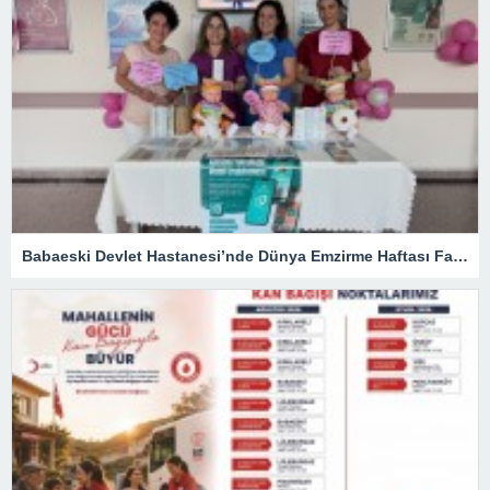
Babaeski Devlet Hastanesi’nde Dünya Emzirme Haftası Farkındalığı