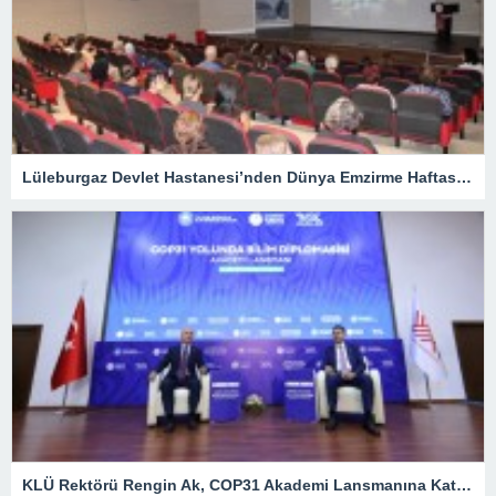
Lüleburgaz Devlet Hastanesi’nden Dünya Emzirme Haftası Katılımı
KLÜ Rektörü Rengin Ak, COP31 Akademi Lansmanına Katıldı