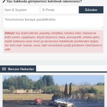
Yazı hakkında görüşlerinizi belirtmek istermisiniz?
Dikkat!
Suç teşkil edecek, yasadışı, tehditkar, rahatsız edici, hakaret ve
küfür içeren, aşağılayıcı, küçük düşürücü, kaba, pornografik, ahlaka aykırı,
kişilik haklarına zarar verici ya da benzeri niteliklerde içeriklerden doğan
her türlü mali, hukuki, cezai, idari sorumluluk içeriği gönderen Üye/Üyeler’e
aittir.
Benzer Haberler