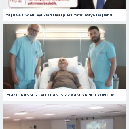
Yaşlı ve Engelli Aylıkları Hesaplara Yatırılmaya Başlandı
“GİZLİ KANSER” AORT ANEVRİZMASI KAPALI YÖNTEMLE TEDAVİ EDİLDİ