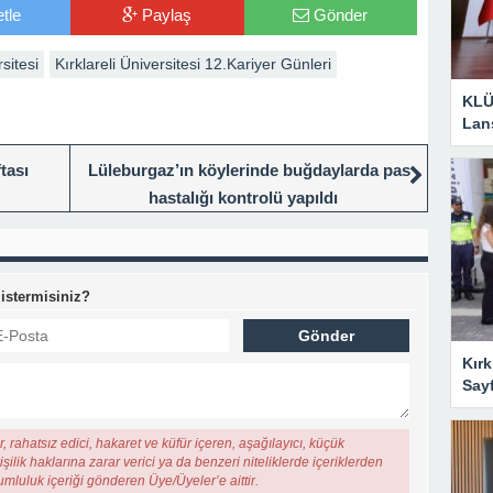
tle
Paylaş
Gönder
rsitesi
Kırklareli Üniversitesi 12.Kariyer Günleri
KLÜ
Lan
tası
Lüleburgaz’ın köylerinde buğdaylarda pas
hastalığı kontrolü yapıldı
 istermisiniz?
Kırk
Say
, rahatsız edici, hakaret ve küfür içeren, aşağılayıcı, küçük
şilik haklarına zarar verici ya da benzeri niteliklerde içeriklerden
rumluluk içeriği gönderen Üye/Üyeler’e aittir.