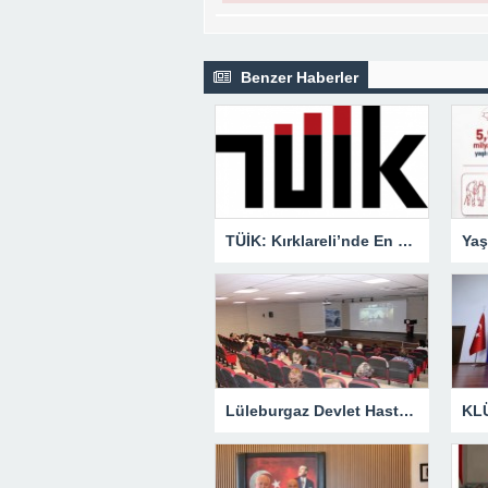
Benzer Haberler
TÜİK: Kırklareli’nde En Büyük Ölüm Nedeni Dolaşım Sistemi Hastalıkları
Lüleburgaz Devlet Hastanesi’nden Dünya Emzirme Haftası Katılımı