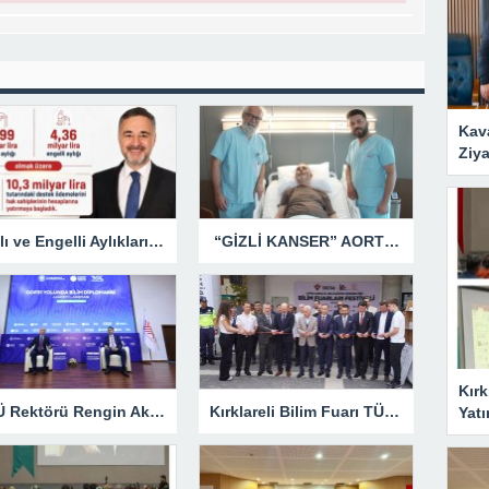
Kav
Ziya
Yaşlı ve Engelli Aylıkları Hesaplara Yatırılmaya Başlandı
“GİZLİ KANSER” AORT ANEVRİZMASI KAPALI YÖNTEMLE TEDAVİ EDİLDİ
Kırk
KLÜ Rektörü Rengin Ak, COP31 Akademi Lansmanına Katıldı
Kırklareli Bilim Fuarı TÜBİTAK’ın Resmî Sayfasında
Yatı