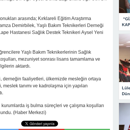
nukları arasında; Kırklareli Eğitim Araştırma
“Gİ
KAP
amza Demirbilek, Yaşlı Bakım Teknikerleri Derneği
ape Hastanesi Sağlık Destek Teknikeri Aysel Yeni
encilere Yaşlı Bakım Teknikerlerinin Sağlık
koşulları, mezuniyet sonrası lisans tamamlama ve
gilerin aktardı.
 derneğin faaliyetleri, ülkemizde mesleğin ortaya
i, meslek tanımı ve kadrolaşma için yapılan
Lül
ı.
Dün
 kurumlarda iş bulma süreçleri ve çalışma koşulları
lundu. (Haber Merkezi)