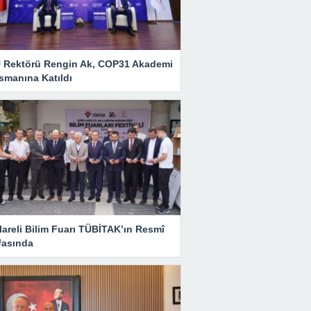
 Rektörü Rengin Ak, COP31 Akademi
smanına Katıldı
lareli Bilim Fuarı TÜBİTAK’ın Resmî
fasında