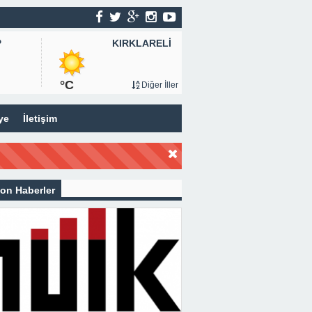
KIRKLARELİ
P
°C
Diğer İller
ye
İletişim
on Haberler