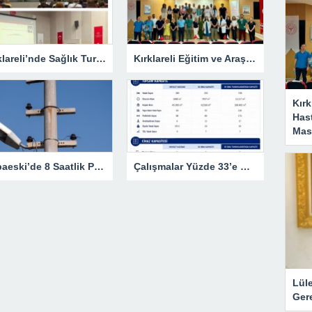
Kırklareli’nde Sağlık Turizmi Masaya Yatırıldı
Kırklareli Eğitim ve Araştırma Hastanesi’nde Eğitim Planlaması Masaya Yatırıldı
Kırk
Has
Masa
Babaeski’de 8 Saatlik Planlı Elektrik Kesintisi
Çalışmalar Yüzde 33’e Ulaştı
Lül
Gere