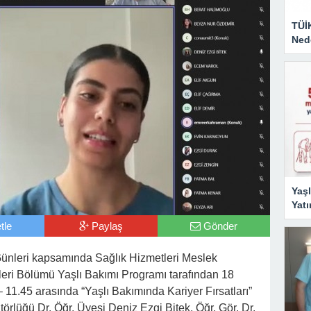
TÜİ
Nede
Yaşl
Yatı
tle
Paylaş
Gönder
r Günleri kapsamında Sağlık Hizmetleri Meslek
eri Bölümü Yaşlı Bakımı Programı tarafından 18
11.45 arasında “Yaşlı Bakımında Kariyer Fırsatları”
örlüğü Dr. Öğr. Üyesi Deniz Ezgi Bitek, Öğr. Gör. Dr.