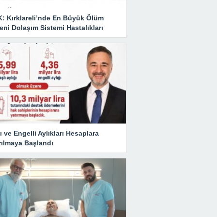
K: Kırklareli’nde En Büyük Ölüm
ni Dolaşım Sistemi Hastalıkları
ı ve Engelli Aylıkları Hesaplara
rılmaya Başlandı