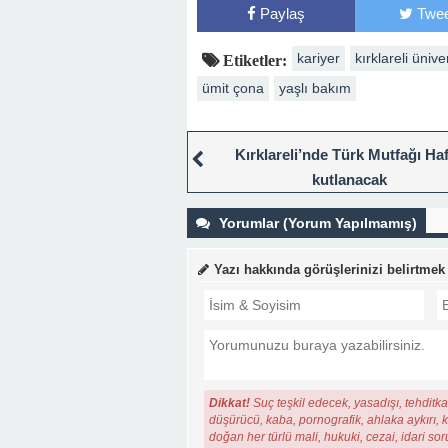
Paylaş
Twee
kariyer
kırklareli ünive
Etiketler:
ümit çona
yaşlı bakım
Kırklareli’nde Türk Mutfağı Haf
kutlanacak
Yorumlar (Yorum Yapılmamış)
Yazı hakkında görüşlerinizi belirtmek
Dikkat!
Suç teşkil edecek, yasadışı, tehditkar
düşürücü, kaba, pornografik, ahlaka aykırı, ki
doğan her türlü mali, hukuki, cezai, idari so