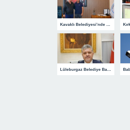
Kavaklı Belediyesi’nde Fahri Özkan Ziyareti
Lüleburgaz Belediye Başkanı Murat Gerenli CHP’den İstifa Etti