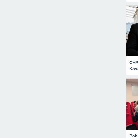
CHP 
Kay
Bab