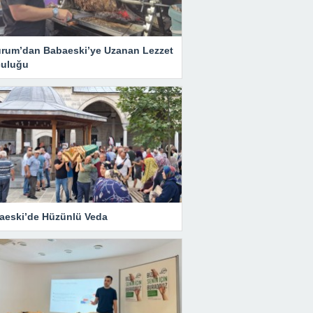
urum’dan Babaeski’ye Uzanan Lezzet
culuğu
aeski’de Hüzünlü Veda