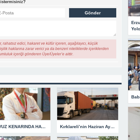
 istermisiniz?
Erz
Yol
, rahatsız edici, hakaret ve küfür içeren, aşağılayıcı, küçük
şilik haklarına zarar verici ya da benzeri niteliklerde içeriklerden
rumluluk içeriği gönderen Üye/Üyeler’e aittir.
Bab
HAVUZ KENARINDA HAYAT KURTARAN 9 GÜVENLİK KURALI
Kırklareli’nin Haziran Ayı İhracatı 17,2 Milyon Dolar Olarak Gerçekleşti