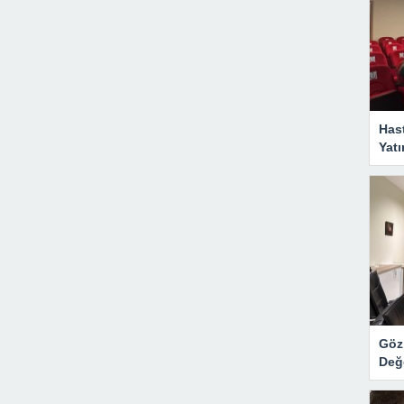
Has
Yatı
Göz 
Değ