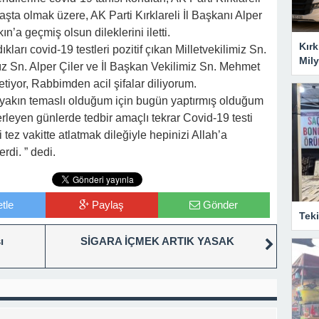
aşta olmak üzere, AK Parti Kırklareli İl Başkanı Alper
n’a geçmiş olsun dileklerini iletti.
Kırk
kları covid-19 testleri pozitif çıkan Milletvekilimiz Sn.
Mily
z Sn. Alper Çiler ve İl Başkan Vekilimiz Sn. Mehmet
etiyor, Rabbimden acil şifalar diliyorum.
le yakın temaslı olduğum için bugün yaptırmış olduğum
lerleyen günlerde tedbir amaçlı tekrar Covid-19 testi
 tez vakitte atlatmak dileğiyle hepinizi Allah’a
rdi. ” dedi.
tle
Paylaş
Gönder
Tek
ı
SİGARA İÇMEK ARTIK YASAK