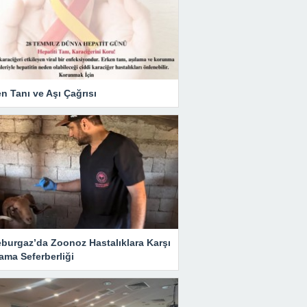
n Tanı ve Aşı Çağrısı
eburgaz’da Zoonoz Hastalıklara Karşı
ama Seferberliği