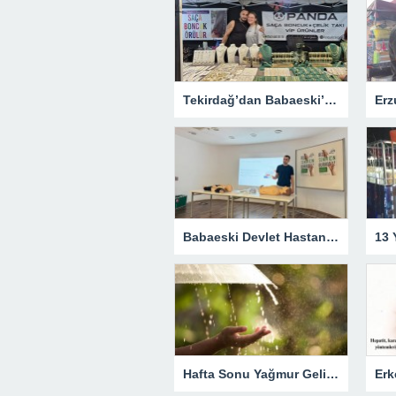
Tekirdağ’dan Babaeski’ye Uzanan Emek
Babaeski Devlet Hastanesi Personeline CPR ve Temel Yaşam Desteği Eğitimi
Hafta Sonu Yağmur Geliyor
Erk