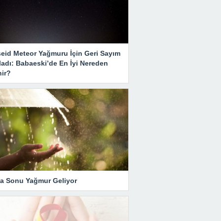
seid Meteor Yağmuru İçin Geri Sayım
ladı: Babaeski’de En İyi Nereden
nir?
ta Sonu Yağmur Geliyor