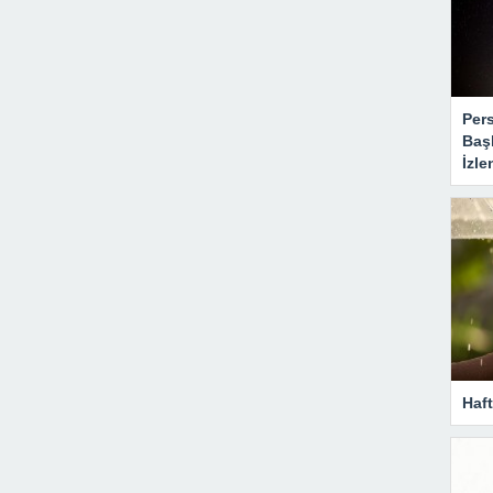
Per
Baş
İzle
Haf