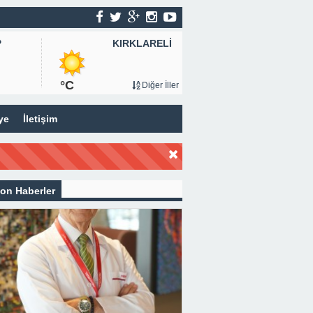
KIRKLARELİ
P
°C
Diğer İller
ye
İletişim
on Haberler