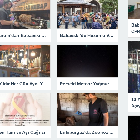
Bab
CPR
Erzurum’dan Babaeski’ye Uzanan Lezzet Yolculuğu
Babaeski’de Hüzünlü Veda
13 Yıldır Her Gün Aynı Yerde Tezgâh Açıyor
Perseid Meteor Yağmuru İçin Geri Sayım Başladı: Babaeski’de En İyi Nereden İzlenir?
13 Y
Açı
en Tanı ve Aşı Çağrısı
Lüleburgaz’da Zoonoz Hastalıklara Karşı Aşılama Seferberliği