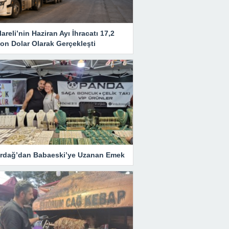
lareli’nin Haziran Ayı İhracatı 17,2
on Dolar Olarak Gerçekleşti
irdağ’dan Babaeski’ye Uzanan Emek