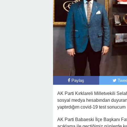
Paylaş
Twee
AK Parti Kırklareli Milletvekili S
sosyal medya hesabından duyura
yaptırdığım covid-19 test sonucum po
AK Parti Babaeski İlçe Başkanı Fa
açıklama ile geçtiğimiz günlerde ke