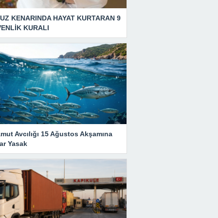
UZ KENARINDA HAYAT KURTARAN 9
ENLİK KURALI
amut Avcılığı 15 Ağustos Akşamına
ar Yasak