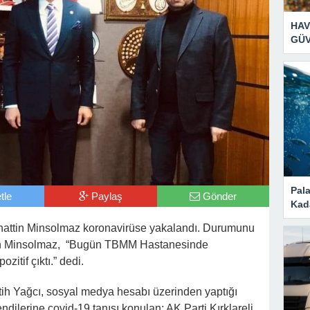
HAV
GÜV
Pal
tle
Paylaş
Gönder
Kad
elahattin Minsolmaz koronavirüse yakalandı. Durumunu
n Minsolmaz, “Bugün TBMM Hastanesinde
zitif çıktı.” dedi.
tih Yağcı, sosyal medya hesabı üzerinden yaptığı
ndilerine covid-19 tanısı konulan; AK Parti Kırklareli