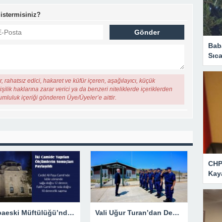
 istermisiniz?
Bab
Sıca
, rahatsız edici, hakaret ve küfür içeren, aşağılayıcı, küçük
şilik haklarına zarar verici ya da benzeri niteliklerde içeriklerden
rumluluk içeriği gönderen Üye/Üyeler’e aittir.
CHP 
Kaya
Babaeski Müftülüğü’nden Kıble Tartışmalarına Resmi Yanıt
Vali Uğur Turan’dan Demirköy’de Sahil Güvenlik Ziyareti