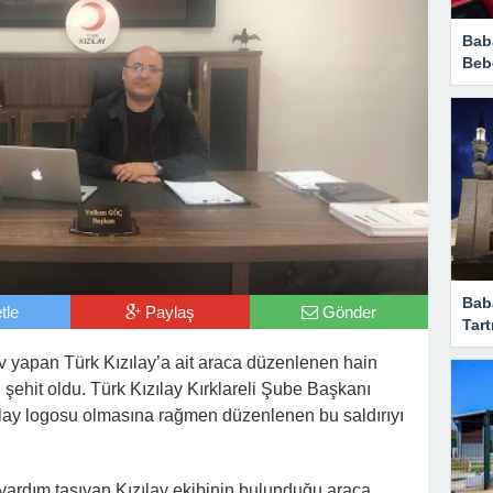
Bab
Beb
Bab
tle
Paylaş
Gönder
Tart
v yapan Türk Kızılay’a ait araca düzenlenen hain
i şehit oldu. Türk Kızılay Kırklareli Şube Başkanı
zılay logosu olmasına rağmen düzenlenen bu saldırıyı
yardım taşıyan Kızılay ekibinin bulunduğu araca,