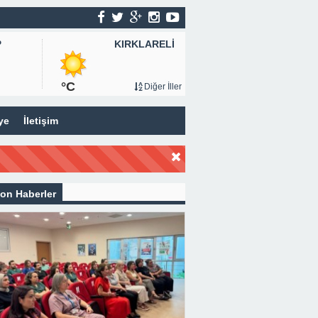
KIRKLARELİ
P
°C
Diğer İller
ye
İletişim
on Haberler