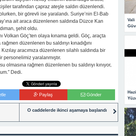
kişiler tarafından çapraz ateşle saldırı düzenlendi.
 olurken, bir görevli ise yaralandı. Suriye’nin El-Bab
Val
ay’ına ait araca düzenlenen saldırıda Düzce Kan
Güve
dıman, şehit oldu.
nı Volkan Göç’ten olaya kınama geldi. Göç, araçta
a rağmen düzenlenen bu saldırıyı kınadığını
 Kızılay aracımıza düzenlenen silahlı saldırıda bir
ir personelimiz yaralanmıştır.
gosu olmasına rağmen düzenlenen bu saldırıyı kınıyor,
rum.” Dedi.
Hazi
tle
Paylaş
Gönder
Yüz
O caddelerde ikinci aşamaya başlandı