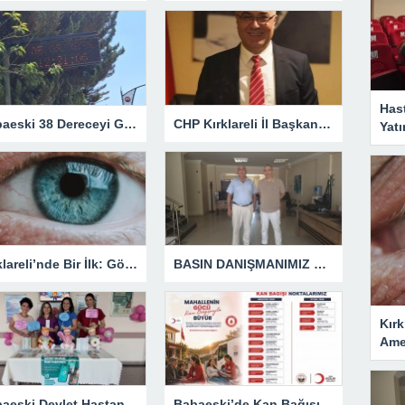
Has
Babaeski 38 Dereceyi Gördü! Kavurucu Sıcaklar Etkisini Artırıyor
CHP Kırklareli İl Başkanlığına Özgür Kaya Görevlendirildi
Yatı
Kırklareli’nde Bir İlk: Göz Tansiyonu Ameliyatı Başarıyla Gerçekleştirildi
BASIN DANIŞMANIMIZ DEĞİLDİR!
Kırk
Amel
Babaeski Devlet Hastanesi’nde Dünya Emzirme Haftası Farkındalığı
Babaeski’de Kan Bağışı Seferberliği Başlıyor: Tarihler Belli Oldu