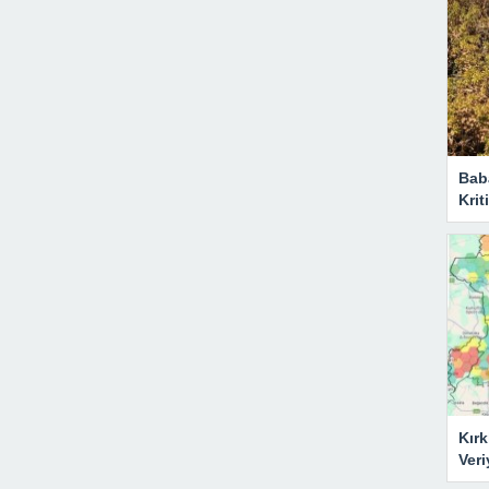
Bab
Krit
Kırk
Veri