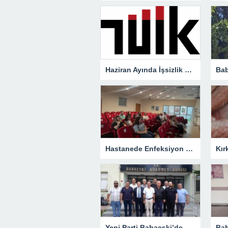
Haziran Ayında İşsizlik Geriledi: Oran Yüzde 7,6’ya Düştü
Hastanede Enfeksiyon Kontrolü Masaya Yatırıldı
Yeni Parti Babaeski’de Resmen Kuruldu