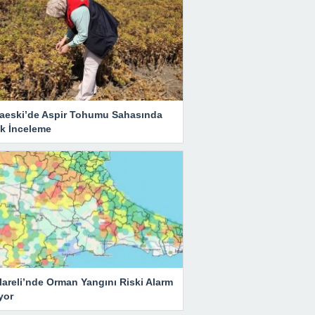
aeski’de Aspir Tohumu Sahasında
ik İnceleme
lareli’nde Orman Yangını Riski Alarm
yor