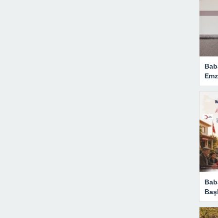
Bab
Emzi
Baba
Başl