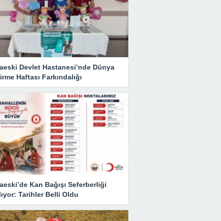
aeski Devlet Hastanesi’nde Dünya
rme Haftası Farkındalığı
eski’de Kan Bağışı Seferberliği
ıyor: Tarihler Belli Oldu