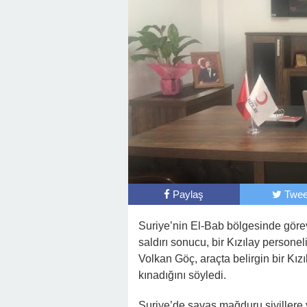
Paylaş
Twee
Suriye’nin El-Bab bölgesinde göre
saldırı sonucu, bir Kızılay personel
Volkan Göç, araçta belirgin bir Kı
kınadığını söyledi.
Suriye’de savaş mağduru sivillere 