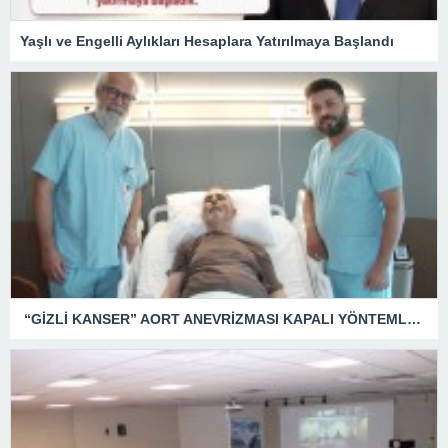
Yaşlı ve Engelli Aylıkları Hesaplara Yatırılmaya Başlandı
“GİZLİ KANSER” AORT ANEVRİZMASI KAPALI YÖNTEMLE TEDAVİ EDİLDİ