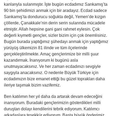
kanlarıyla sulanmıştır. İşte bugün ecdadımız Sarıkamış’ta
90 bin şehidimizi anmak için bir aradayız. Ecdad sadece
Sarıkamış’ta dondurucu soğukta değil, Yemen’de kızgın
çöllerde, Çanakkale’nin derin serin sularında mücadele
etmiştir. Allah hepsine gani gani rahmet eylesin. Çok
değerli kıymetli gençler, sizler bizim için çok önemlisiniz.
Bugün burada yaptığımız şühedayı anmak için yaptığımız
yürüyüş ülkemizin 81 ilinde ve tüm ilçelerinde
gerçekleştirilmekte. Amaç gençlerimize bir milli şuur
kazandırmak. İnanıyorum ki bugünü asla
unutmayacaksınız. Ve her zaman ecdadınızı sevgiyle
saygıyla anacaksınız. O nedenle Büyük Türkiye için
ecdadımızın bize emanet ettiği bu güzel toprakları daha
ileriye taşımak bizim vazifemiz.
Ben katılımın her yıl daha da artarak devam edeceğini
inanıyorum. Buradaki gençlerimizin gösterdikleri milli
duruştan dolayı kendilerini tebrik ediyorum. Katılımcı
arkadaşlara teşekkür ediyorum. Başta büyük önderimiz