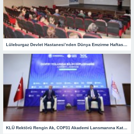
Lüleburgaz Devlet Hastanesi’nden Dünya Emzirme Haftası Katılımı
KLÜ Rektörü Rengin Ak, COP31 Akademi Lansmanına Katıldı