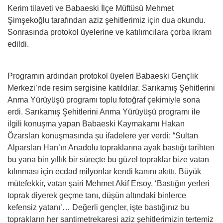
Kerim tilaveti ve Babaeski İlçe Müftüsü Mehmet
Şimşekoğlu tarafından aziz şehitlerimiz için dua okundu.
Sonrasında protokol üyelerine ve katılımcılara çorba ikram
edildi.
Programın ardından protokol üyeleri Babaeski Gençlik
Merkezi’nde resim sergisine katıldılar. Sarıkamış Şehitlerini
Anma Yürüyüşü programı toplu fotoğraf çekimiyle sona
erdi. Sarıkamış Şehitlerini Anma Yürüyüşü programı ile
ilgili konuşma yapan Babaeski Kaymakamı Hakan
Özarslan konuşmasında şu ifadelere yer verdi; “Sultan
Alparslan Han’ın Anadolu topraklarına ayak bastığı tarihten
bu yana bin yıllık bir süreçte bu güzel topraklar bize vatan
kılınması için ecdad milyonlar kendi kanını akıttı. Büyük
mütefekkir, vatan şairi Mehmet Akif Ersoy, ‘Bastığın yerleri
toprak diyerek geçme tanı, düşün altındaki binlerce
kefensiz yatanı’… Değerli gençler, işte bastığınız bu
toprakların her santimetrekaresi aziz şehitlerimizin tertemiz