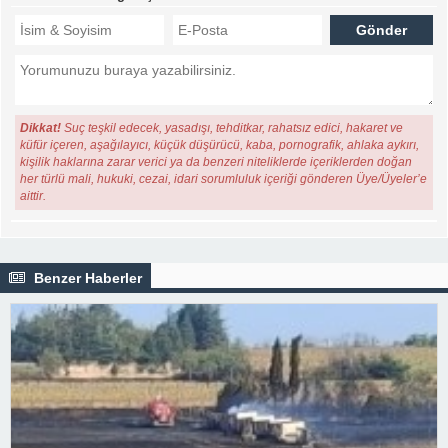
Dikkat!
Suç teşkil edecek, yasadışı, tehditkar, rahatsız edici, hakaret ve
küfür içeren, aşağılayıcı, küçük düşürücü, kaba, pornografik, ahlaka aykırı,
kişilik haklarına zarar verici ya da benzeri niteliklerde içeriklerden doğan
her türlü mali, hukuki, cezai, idari sorumluluk içeriği gönderen Üye/Üyeler’e
aittir.
Benzer Haberler