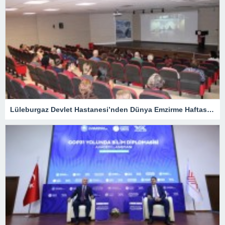
Lüleburgaz Devlet Hastanesi’nden Dünya Emzirme Haftası Katılımı