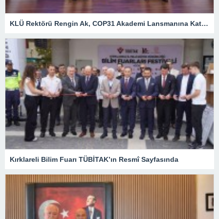
KLÜ Rektörü Rengin Ak, COP31 Akademi Lansmanına Katıldı
Kırklareli Bilim Fuarı TÜBİTAK’ın Resmî Sayfasında