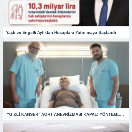
Yaşlı ve Engelli Aylıkları Hesaplara Yatırılmaya Başlandı
“GİZLİ KANSER” AORT ANEVRİZMASI KAPALI YÖNTEMLE TEDAVİ EDİLDİ