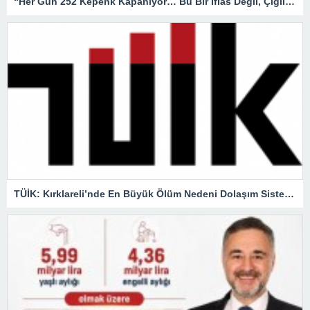
“Her Gün 252 Kepenk Kapanıyor… Bu Bir İflas Değil, Çığlıktır!”
TÜİK: Kırklareli’nde En Büyük Ölüm Nedeni Dolaşım Sistemi Hastalıkları